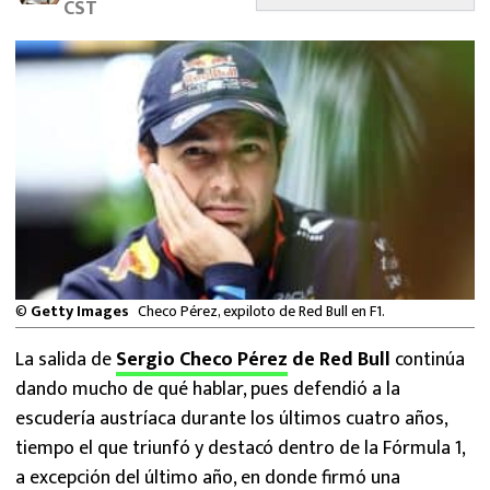
CST
MEXICANOS EN EL EXTRANJERO
FUTBOL ESTUFA
FÓRMULA 1
BOXEO
LIGA MX
NFL
©
Getty Images
Checo Pérez, expiloto de Red Bull en F1.
La salida de
Sergio Checo Pérez
de Red Bull
continúa
dando mucho de qué hablar, pues defendió a la
escudería austríaca durante los últimos cuatro años,
tiempo el que triunfó y destacó dentro de la Fórmula 1,
a excepción del último año, en donde firmó una