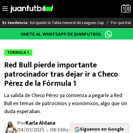
Así quedó la Tabla General de Leagues Cup
Por qué Katia
Es tendencia:
Saltar
ÚNETE AL WHATSAPP DE JUANFUTBOL
LO ÚLTIMO
al
contenido
LIGA MX
FÓRMULA 1
Red Bull pierde importante
RAYADOS
patrocinador tras dejar ir a Checo
PUMAS
Pérez de la Fórmula 1
ATLANTE
La salida de Checo Pérez ya comienza a pegarle a Red
Bull en temas de patrocinios y económicos, algo que sin
SELECCIÓN MEXICANA
duda esperaban.
Por
Karla Aldana
FUTBOL INTERNACIONAL
Síguenos en Google
04/01/2025 – 08:56hs