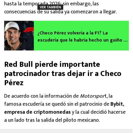
hasta la temporada 2026; sin embargo, las
VER TAMBIÉN
consecuencias de su salida ya comenzaron a llegar.
¿Checo Pérez volvería a la F1? La
escudería que le habría hecho un guiño al
mexicano
Red Bull pierde importante
patrocinador tras dejar ir a Checo
Pérez
De acuerdo con la información de
Motorspor
t, la
famosa escudería se quedó sin el patrocinio de
Bybit,
empresa de criptomonedas
y la cual decidió hacerse
a un lado tras la salida del piloto mexicano.