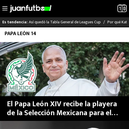
Así quedó la Tabla General de Leagues Cup
Por qué Katia
Es tendencia:
Saltar
PAPA LEÓN 14
LO ÚLTIMO
al
contenido
LIGA MX
RAYADOS
PUMAS
ATLANTE
El Papa León XIV recibe la playera
SELECCIÓN MEXICANA
de la Selección Mexicana para el
Mundial 2026
FUTBOL INTERNACIONAL