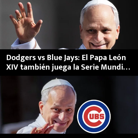
MEXICANOS EN EL EXTRANJERO
FUTBOL ESTUFA
FÓRMULA 1
BOXEO
Dodgers vs Blue Jays: El Papa León
XIV también juega la Serie Mundial
LIGA MX
2025 y elige su favorito
NFL