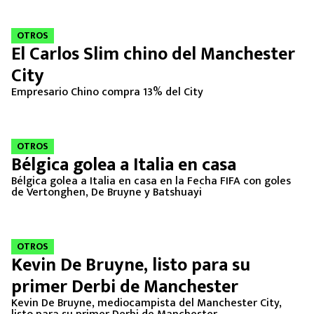
MEXICANOS EN EL EXTRANJERO
OTROS
FUTBOL ESTUFA
El Carlos Slim chino del Manchester
City
FÓRMULA 1
Empresario Chino compra 13% del City
BOXEO
OTROS
LIGA MX
Bélgica golea a Italia en casa
Bélgica golea a Italia en casa en la Fecha FIFA con goles
NFL
de Vertonghen, De Bruyne y Batshuayi
OTROS
Kevin De Bruyne, listo para su
primer Derbi de Manchester
Kevin De Bruyne, mediocampista del Manchester City,