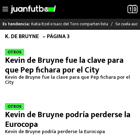
Katia Itzel e Isacc del Toro comparten lista
Se cuela audi
Es tendencia:
Saltar
K. DE BRUYNE
– PÁGINA 3
LO ÚLTIMO
al
contenido
OTROS
LIGA MX
Kevin de Bruyne fue la clave para
que Pep fichara por el City
RAYADOS
Kevin de Bruyne fue la clave para que Pep fichara por el
City
PUMAS
ATLANTE
OTROS
Kevin de Bruyne podría perderse la
SELECCIÓN MEXICANA
Eurocopa
FUTBOL INTERNACIONAL
Kevin de Bruyne podría perderse la Eurocopa