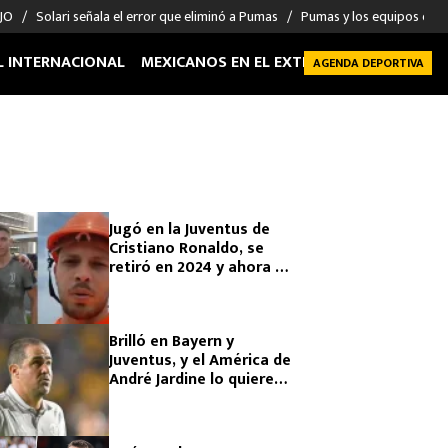
 JO
Solari señala el error que eliminó a Pumas
Pumas y los equipos eli
L INTERNACIONAL
MEXICANOS EN EL EXTRANJERO
FUTBOL 
AGENDA DEPORTIVA
Jugó en la Juventus de
Cristiano Ronaldo, se
retiró en 2024 y ahora se
dedica a la construcción
Brilló en Bayern y
Juventus, y el América de
André Jardine lo quiere
justo cuando se quedó
sin club