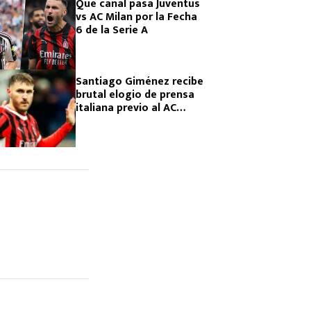
Qué canal pasa Juventus
vs AC Milan por la Fecha
6 de la Serie A
Santiago Giménez recibe
brutal elogio de prensa
italiana previo al AC
Milan vs Juventus por la
Serie A 2025-26