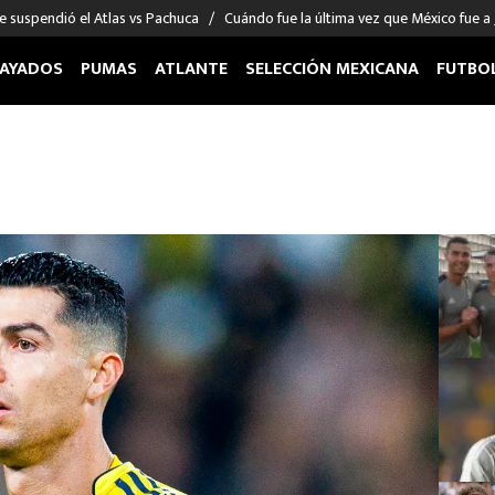
e suspendió el Atlas vs Pachuca
Cuándo fue la última vez que México fue a
AYADOS
PUMAS
ATLANTE
SELECCIÓN MEXICANA
FUTBO
OS EN EL EXTRANJERO
FIGURAS
DEPORTES
cias
Keylor Navas
MMA UFC
énez
Chicharito Hernández
Fórmula 1
choa
Sergio Ramos
Boxeo
uerta
Giorgos Giakoumakis
Béisbol
varez
André Jardine
NFL
o Giménez
NBA
 Huescas
Más deportes