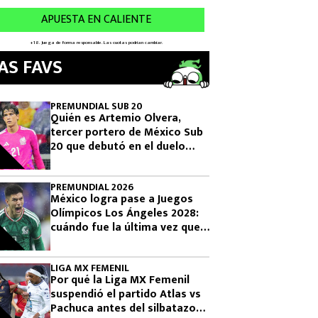
AS FAVS
PREMUNDIAL SUB 20
Quién es Artemio Olvera,
tercer portero de México Sub
20 que debutó en el duelo
donde se logró el boleto
olímpico
PREMUNDIAL 2026
México logra pase a Juegos
Olímpicos Los Ángeles 2028:
cuándo fue la última vez que
había clasificado
LIGA MX FEMENIL
Por qué la Liga MX Femenil
suspendió el partido Atlas vs
Pachuca antes del silbatazo