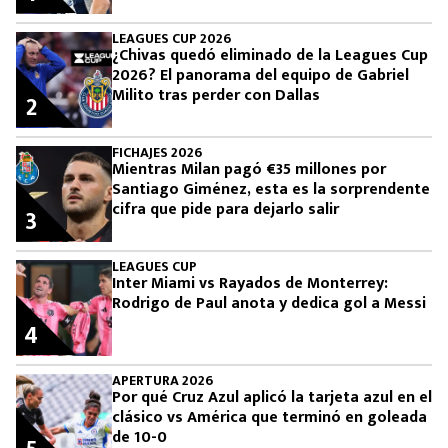
LEAGUES CUP 2026
¿Chivas quedó eliminado de la Leagues Cup
2026? El panorama del equipo de Gabriel
Milito tras perder con Dallas
2
FICHAJES 2026
Mientras Milan pagó €35 millones por
Santiago Giménez, esta es la sorprendente
cifra que pide para dejarlo salir
3
LEAGUES CUP
Inter Miami vs Rayados de Monterrey:
Rodrigo de Paul anota y dedica gol a Messi
4
APERTURA 2026
Por qué Cruz Azul aplicó la tarjeta azul en el
clásico vs América que terminó en goleada
de 10-0