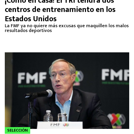
¡Como en casa! El TRI tendrá dos
MEXICANOS EN EL EXTRANJERO
centros de entrenamiento en los
Estados Unidos
FUTBOL ESTUFA
La FMF ya no quiere más excusas que maquillen los malos
resultados deportivos
FÓRMULA 1
BOXEO
LIGA MX
NFL
SELECCIÓN