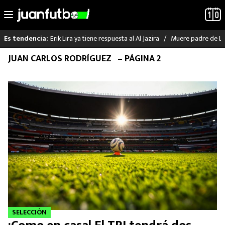
Erik Lira ya tiene respuesta al Al Jazira
Muere padre de Li
Es tendencia:
Saltar
JUAN CARLOS RODRÍGUEZ
– PÁGINA 2
LO ÚLTIMO
al
contenido
LIGA MX
RAYADOS
PUMAS
ATLANTE
SELECCIÓN MEXICANA
FUTBOL INTERNACIONAL
SELECCIÓN