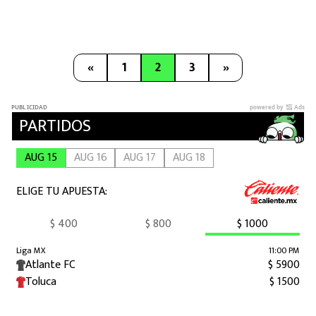
«
1
2
3
»