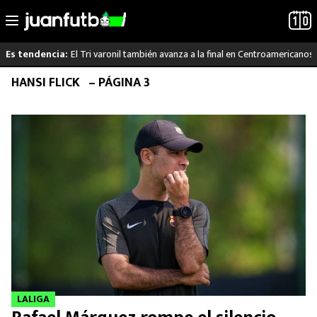
El Tri varonil también avanza a la final en Centroamericanos
Es tendencia:
Saltar
HANSI FLICK
– PÁGINA 3
LO ÚLTIMO
al
contenido
LIGA MX
RAYADOS
PUMAS
ATLANTE
SELECCIÓN MEXICANA
FUTBOL INTERNACIONAL
LALIGA