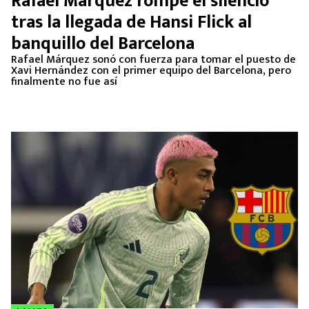
Rafael Márquez rompe el silencio
MEXICANOS EN EL EXTRANJERO
tras la llegada de Hansi Flick al
banquillo del Barcelona
FUTBOL ESTUFA
Rafael Márquez sonó con fuerza para tomar el puesto de
Xavi Hernández con el primer equipo del Barcelona, pero
FÓRMULA 1
finalmente no fue así
BOXEO
LIGA MX
NFL