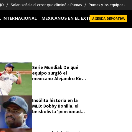
 JO
Solari señala el error que eliminó a Pumas
Pumas y los equipos eli
L INTERNACIONAL
MEXICANOS EN EL EXTRANJERO
FUTBOL 
AGENDA DEPORTIVA
Serie Mundial: De qué
equipo surgió el
mexicano Alejandro Kirk
antes de dar el salto a
las Grandes Ligas con
Blue Jays
Insólita historia en la
MLB: Bobby Bonilla, el
beisbolista ‘pensionado’
que cobra más de 1
millón de dólares cada
julio