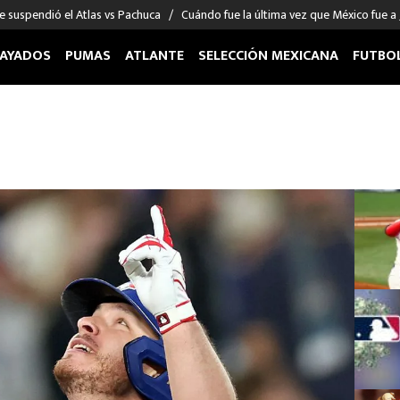
e suspendió el Atlas vs Pachuca
Cuándo fue la última vez que México fue a
AYADOS
PUMAS
ATLANTE
SELECCIÓN MEXICANA
FUTBO
OS EN EL EXTRANJERO
FIGURAS
DEPORTES
cias
Keylor Navas
MMA UFC
énez
Chicharito Hernández
Fórmula 1
choa
Sergio Ramos
Boxeo
uerta
Giorgos Giakoumakis
Béisbol
varez
André Jardine
NFL
o Giménez
NBA
 Huescas
Más deportes