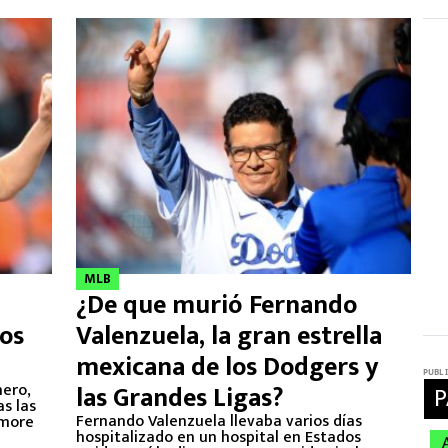
MLB
¿De que murió Fernando
ños
Valenzuela, la gran estrella
mexicana de los Dodgers y
nero,
las Grandes Ligas?
s las
Fernando Valenzuela llevaba varios días
imore
hospitalizado en un hospital en Estados