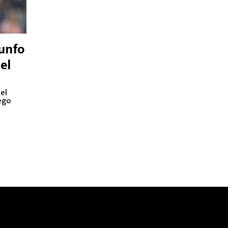
unfo
 el
O
 el
ego