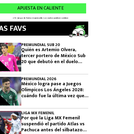
AS FAVS
PREMUNDIAL SUB 20
Quién es Artemio Olvera,
tercer portero de México Sub
20 que debutó en el duelo
donde se logró el boleto
olímpico
PREMUNDIAL 2026
México logra pase a Juegos
Olímpicos Los Ángeles 2028:
cuándo fue la última vez que
había clasificado
LIGA MX FEMENIL
Por qué la Liga MX Femenil
suspendió el partido Atlas vs
Pachuca antes del silbatazo