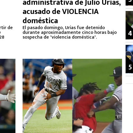
administrativa de Julio Urías,
acusado de VIOLENCIA
doméstica
rtir de
El pasado domingo, Urías fue detenido
4
e
durante aproximadamente cinco horas bajo
28
sospecha de "violencia doméstica".
5