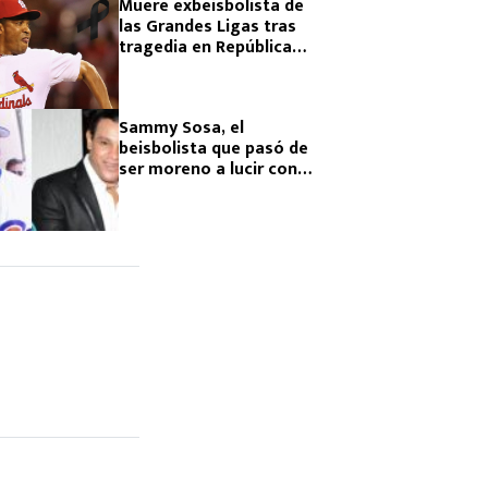
Muere exbeisbolista de
las Grandes Ligas tras
tragedia en República
Dominicana
Sammy Sosa, el
beisbolista que pasó de
ser moreno a lucir con
tez blanca ¡y esta es la
razón!