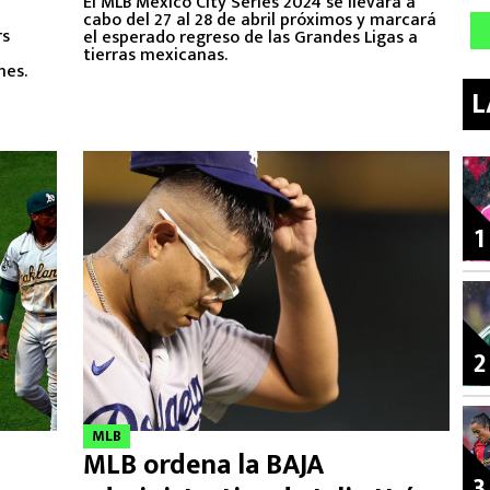
El MLB Mexico City Series 2024 se llevará a
cabo del 27 al 28 de abril próximos y marcará
rs
el esperado regreso de las Grandes Ligas a
tierras mexicanas.
nes.
L
1
2
MLB
MLB ordena la BAJA
3