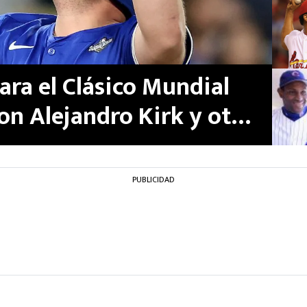
ara el Clásico Mundial
on Alejandro Kirk y otra
andes Ligas
PUBLICIDAD