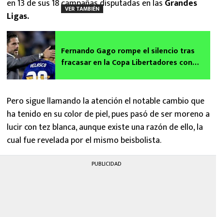
en 13 de sus 18 campañas disputadas en las
Grandes
VER TAMBIÉN
Ligas.
Fernando Gago rompe el silencio tras
fracasar en la Copa Libertadores con
Boca Juniors
Pero sigue llamando la atención el notable cambio que
ha tenido en su color de piel, pues pasó de ser moreno a
lucir con tez blanca, aunque existe una razón de ello, la
cual fue revelada por el mismo beisbolista.
PUBLICIDAD