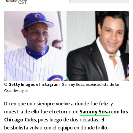
CST
MEXICANOS EN EL EXTRANJERO
FUTBOL ESTUFA
FÓRMULA 1
BOXEO
LIGA MX
NFL
©
Getty Images e Instagram
Sammy Sosa, exbeisbolista de las
Grandes Ligas.
Dicen que uno siempre vuelve a donde fue feliz, y
muestra de ello fue el retorno de
Sammy Sosa
con los
Chicago Cubs
, pues luego de dos décadas, el
beisbolista volvió con el equipo en donde brilló.