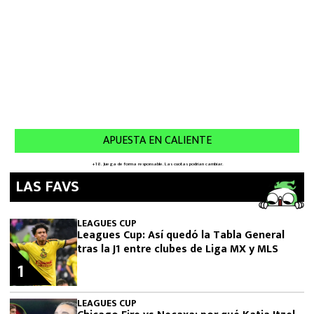
LAS FAVS
LEAGUES CUP
Leagues Cup: Así quedó la Tabla General
tras la J1 entre clubes de Liga MX y MLS
1
LEAGUES CUP