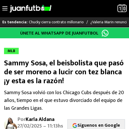
Chucky cierra contrato millonario
¿Valeria Marin renunc
Es tendencia:
Saltar
ÚNETE AL WHATSAPP DE JUANFUTBOL
LO ÚLTIMO
al
contenido
LIGA MX
MLB
Sammy Sosa, el beisbolista que pasó
RAYADOS
de ser moreno a lucir con tez blanca
PUMAS
¡y esta es la razón!
ATLANTE
Sammy Sosa volvió con los Chicago Cubs después de 20
años, tiempo en el que estuvo divorciado del equipo de
SELECCIÓN MEXICANA
las Grandes Ligas.
Por
Karla Aldana
FUTBOL INTERNACIONAL
Síguenos en Google
27/02/2025 – 11:13hs