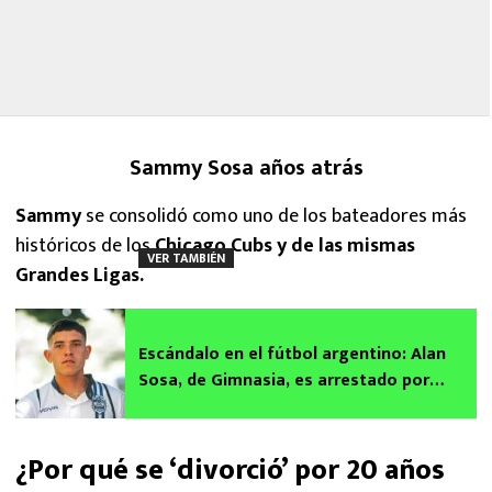
Sammy Sosa años atrás
Sammy
se consolidó como uno de los bateadores más
históricos de los
Chicago Cubs y de las mismas
VER TAMBIÉN
Grandes Ligas.
Escándalo en el fútbol argentino: Alan
Sosa, de Gimnasia, es arrestado por
violencia contra su pareja
¿Por qué se ‘divorció’ por 20 años