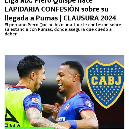
Liga MX: Piero Quispe hace
MEXICANOS EN EL EXTRANJERO
LAPIDARIA CONFESIÓN sobre su
llegada a Pumas | CLAUSURA 2024
FUTBOL ESTUFA
El peruano Piero Quispe hizo una fuerte confesión sobre
su estancia con Pumas, donde asegura que quedó a
FÓRMULA 1
deber.
BOXEO
LIGA MX
NFL