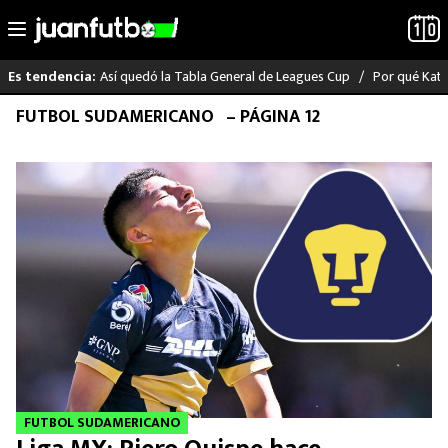
Así quedó la Tabla General de Leagues Cup
Por qué Katia
Es tendencia:
Saltar
FUTBOL SUDAMERICANO
– PÁGINA 12
LO ÚLTIMO
al
contenido
LIGA MX
RAYADOS
PUMAS
ATLANTE
SELECCIÓN MEXICANA
FUTBOL INTERNACIONAL
FUTBOL SUDAMERICANO