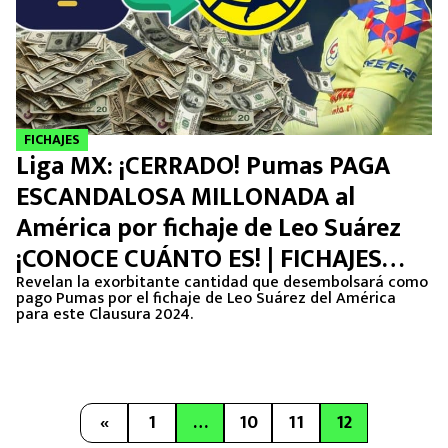
FICHAJES
Liga MX: ¡CERRADO! Pumas PAGA
ESCANDALOSA MILLONADA al
América por fichaje de Leo Suárez
¡CONOCE CUÁNTO ES! | FICHAJES
2024
Revelan la exorbitante cantidad que desembolsará como
pago Pumas por el fichaje de Leo Suárez del América
para este Clausura 2024.
«
1
…
10
11
12