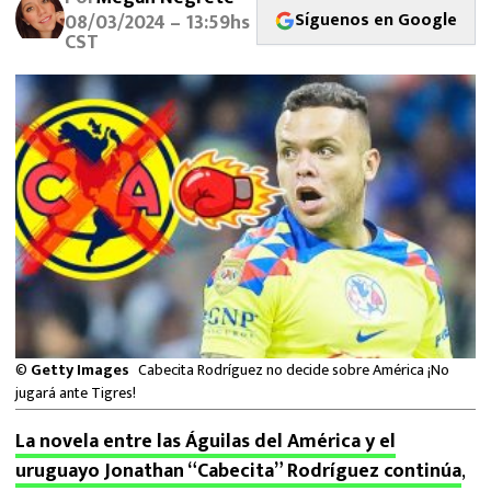
MEXICANOS EN EL EXTRANJERO
Síguenos en Google
08/03/2024 – 13:59hs
CST
FUTBOL ESTUFA
FÓRMULA 1
BOXEO
LIGA MX
NFL
©
Getty Images
Cabecita Rodríguez no decide sobre América ¡No
jugará ante Tigres!
La novela entre las Águilas del América y el
uruguayo Jonathan “Cabecita” Rodríguez continúa
,