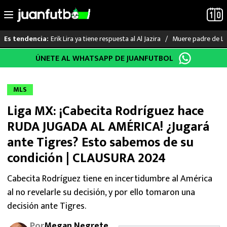
Erik Lira ya tiene respuesta al Al Jazira
Muere padre de Li
Es tendencia:
Saltar
ÚNETE AL WHATSAPP DE JUANFUTBOL
LO ÚLTIMO
al
contenido
LIGA MX
MLS
Liga MX: ¡Cabecita Rodríguez hace
RAYADOS
RUDA JUGADA AL AMÉRICA! ¿Jugará
PUMAS
ante Tigres? Esto sabemos de su
condición | CLAUSURA 2024
ATLANTE
Cabecita Rodríguez tiene en incertidumbre al América
SELECCIÓN MEXICANA
al no revelarle su decisión, y por ello tomaron una
decisión ante Tigres.
FUTBOL INTERNACIONAL
Por
Megan Negrete