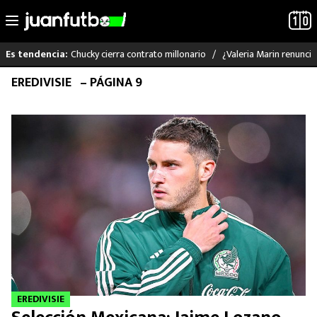
Chucky cierra contrato millonario
¿Valeria Marin renunc
Es tendencia:
Saltar
EREDIVISIE
– PÁGINA 9
LO ÚLTIMO
al
contenido
LIGA MX
RAYADOS
PUMAS
ATLANTE
SELECCIÓN MEXICANA
FUTBOL INTERNACIONAL
EREDIVISIE