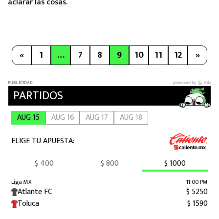
aclarar las cosas.
«
1
…
7
8
9
10
11
12
»