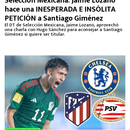
Selección Mexicana: Jaime Lozano
MEXICANOS EN EL EXTRANJERO
hace una INESPERADA E INSÓLITA
PETICIÓN a Santiago Giménez
FUTBOL ESTUFA
El DT de Selección Mexicana, Jaime Lozano, aprovechó
una charla con Hugo Sánchez para aconsejar a Santiago
FÓRMULA 1
Giménez si quiere ser titular.
BOXEO
LIGA MX
NFL