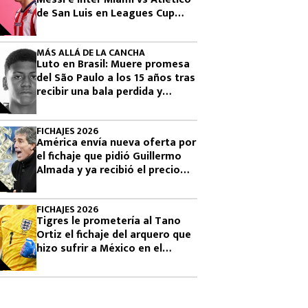
de San Luis en Leagues Cup
2026
MÁS ALLÁ DE LA CANCHA
Luto en Brasil: Muere promesa
del São Paulo a los 15 años tras
recibir una bala perdida y
exigen justicia
FICHAJES 2026
América envía nueva oferta por
el fichaje que pidió Guillermo
Almada y ya recibió el precio
final desde Argentina por
Campaz
FICHAJES 2026
Tigres le prometería al Tano
Ortiz el fichaje del arquero que
hizo sufrir a México en el
Mundial 2026