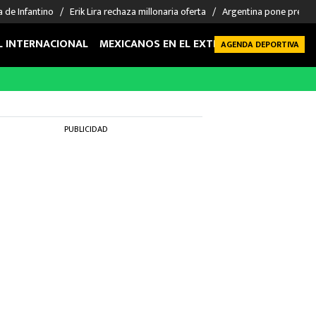
a de Infantino
Erik Lira rechaza millonaria oferta
Argentina pone precio 
L INTERNACIONAL
MEXICANOS EN EL EXTRANJERO
FUTBOL 
AGENDA DEPORTIVA
PUBLICIDAD