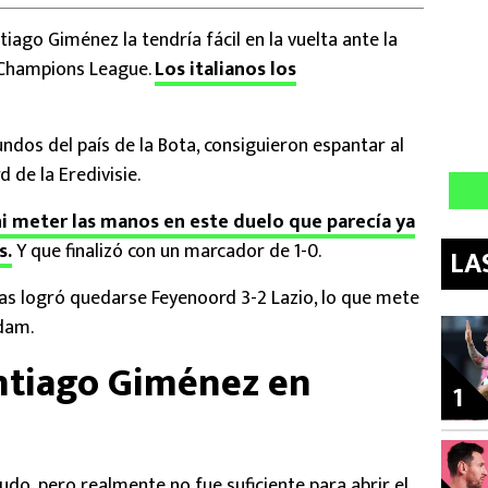
ago Giménez la tendría fácil en la vuelta ante la
a Champions League.
Los italianos los
undos del país de la Bota, consiguieron espantar al
 de la Eredivisie.
i meter las manos en este duelo que parecía ya
s.
Y que finalizó con un marcador de 1-0.
LA
as logró quedarse Feyenoord 3-2 Lazio, lo que mete
dam.
ntiago Giménez en
1
udo, pero realmente no fue suficiente para abrir el