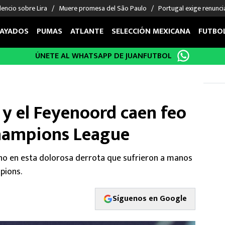
encio sobre Lira
Muere promesa del São Paulo
Portugal exige renunci
AYADOS
PUMAS
ATLANTE
SELECCIÓN MEXICANA
FUTBO
ÚNETE AL WHATSAPP DE JUANFUTBOL
OS EN EL EXTRANJERO
FIGURAS
DEPORTES
cias
Keylor Navas
MMA UFC
énez
Chicharito Hernández
Fórmula 1
y el Feyenoord caen feo
choa
Sergio Ramos
Boxeo
uerta
Giorgos Giakoumakis
Béisbol
Champions League
varez
André Jardine
NFL
o Giménez
NBA
o en esta dolorosa derrota que sufrieron a manos
 Huescas
Más deportes
pions.
Síguenos en Google