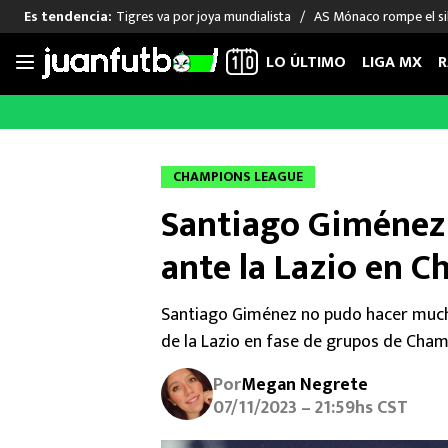
Tigres va por joya mundialista
AS Mónaco rompe el sil
Es tendencia:
LO ÚLTIMO
LIGA MX
R
Saltar
al
LIGA MX
FUT INTERNACIONAL
MEXICAN
contenido
Las Noticias
Las Noticias
Las Noti
CHAMPIONS LEAGUE
Club América
Selección Mexicana
Raúl Jim
Santiago Giménez 
Cruz Azul
Champions League
Memo O
Pumas
Europa League
Chino H
ante la Lazio en 
Rayados
Real Madrid
Edson Ál
Chivas de Guadalajara
Barcelona
Santiag
Santiago Giménez no pudo hacer much
Atlante
Rodrigo
de la Lazio en fase de grupos de Cham
Liga MX Femenil
Por
Megan Negrete
07/11/2023 – 21:59hs CST