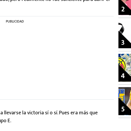
2
PUBLICIDAD
3
4
5
a llevarse la victoria sí o sí. Pues era más que
upo E.