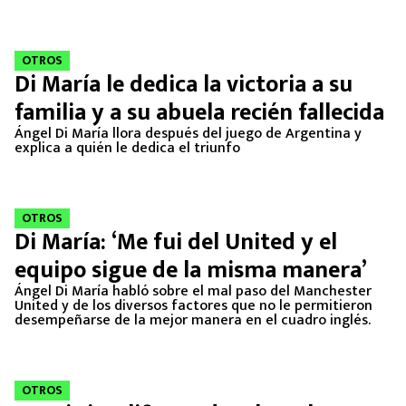
MEXICANOS EN EL EXTRANJERO
FUTBOL ESTUFA
OTROS
Di María le dedica la victoria a su
FÓRMULA 1
familia y a su abuela recién fallecida
Ángel Di María llora después del juego de Argentina y
BOXEO
explica a quién le dedica el triunfo
LIGA MX
OTROS
Di María: ‘Me fui del United y el
NFL
equipo sigue de la misma manera’
Ángel Di María habló sobre el mal paso del Manchester
United y de los diversos factores que no le permitieron
desempeñarse de la mejor manera en el cuadro inglés.
OTROS