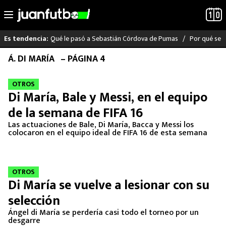
Qué le pasó a Sebastián Córdova de Pumas
Por qué se s
Es tendencia:
Saltar
Á. DI MARÍA
– PÁGINA 4
LO ÚLTIMO
al
contenido
OTROS
LIGA MX
Di María, Bale y Messi, en el equipo
de la semana de FIFA 16
RAYADOS
Las actuaciones de Bale, Di María, Bacca y Messi los
colocaron en el equipo ideal de FIFA 16 de esta semana
PUMAS
ATLANTE
OTROS
Di María se vuelve a lesionar con su
SELECCIÓN MEXICANA
selección
FUTBOL INTERNACIONAL
Ángel di María se perdería casi todo el torneo por un
desgarre