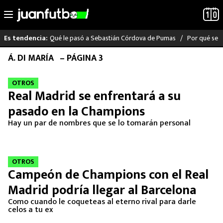
Qué le pasó a Sebastián Córdova de Pumas
Por qué se s
Es tendencia:
Saltar
Á. DI MARÍA
– PÁGINA 3
LO ÚLTIMO
al
contenido
OTROS
LIGA MX
Real Madrid se enfrentará a su
pasado en la Champions
RAYADOS
Hay un par de nombres que se lo tomarán personal
PUMAS
ATLANTE
OTROS
Campeón de Champions con el Real
SELECCIÓN MEXICANA
Madrid podría llegar al Barcelona
Como cuando le coqueteas al eterno rival para darle
FUTBOL INTERNACIONAL
celos a tu ex