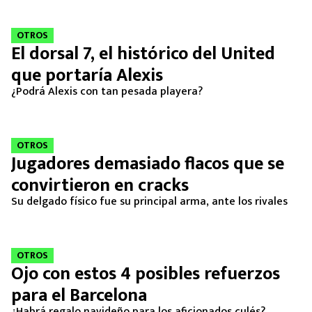
MEXICANOS EN EL EXTRANJERO
OTROS
FUTBOL ESTUFA
El dorsal 7, el histórico del United
que portaría Alexis
FÓRMULA 1
¿Podrá Alexis con tan pesada playera?
BOXEO
OTROS
LIGA MX
Jugadores demasiado flacos que se
convirtieron en cracks
NFL
Su delgado físico fue su principal arma, ante los rivales
OTROS
Ojo con estos 4 posibles refuerzos
para el Barcelona
¿Habrá regalo navideño para los aficionados culés?