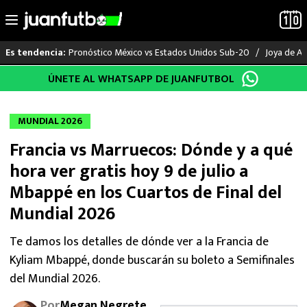
Pronóstico México vs Estados Unidos Sub-20
Joya de Am
Es tendencia:
Saltar
ÚNETE AL WHATSAPP DE JUANFUTBOL
LO ÚLTIMO
al
contenido
LIGA MX
MUNDIAL 2026
Francia vs Marruecos: Dónde y a qué
RAYADOS
hora ver gratis hoy 9 de julio a
PUMAS
Mbappé en los Cuartos de Final del
Mundial 2026
ATLANTE
Te damos los detalles de dónde ver a la Francia de
SELECCIÓN MEXICANA
Kyliam Mbappé, donde buscarán su boleto a Semifinales
del Mundial 2026.
FUTBOL INTERNACIONAL
Por
Megan Negrete