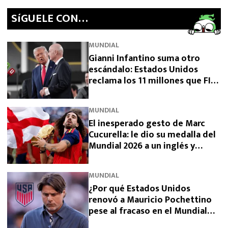
SíGUELE CON…
MUNDIAL
Gianni Infantino suma otro
escándalo: Estados Unidos
reclama los 11 millones que FIFA
prometió y aún no pagó
MUNDIAL
El inesperado gesto de Marc
Cucurella: le dio su medalla del
Mundial 2026 a un inglés y
sorprendió a España
MUNDIAL
¿Por qué Estados Unidos
renovó a Mauricio Pochettino
pese al fracaso en el Mundial
2026?