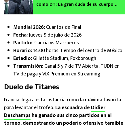
como DT: La gran duda de su cuerpo
técnico rumbo al Mundial 2030
Mundial 2026:
Cuartos de Final
F
echa:
Jueves 9 de julio de 2026
Partido:
Francia vs Marruecos
Horario:
14:00 horas, tiempo del centro de México
Estadio:
Gillette Stadium, Foxborough
Transmisión:
Canal 5 y 7 de TV Abierta, TUDN en
TV de paga y VIX Premium en Streaming
Duelo de Titanes
Francia llega a esta instancia como la máxima favorita
para levantar el trofeo.
La escuadra de
Didier
Deschamps
ha ganado sus cinco partidos en el
torneo, demostrando un poderío ofensivo temible