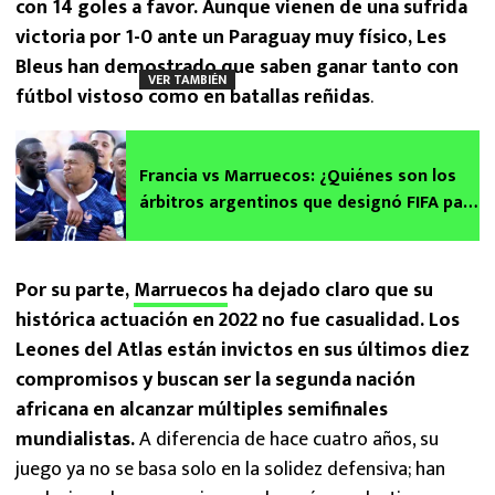
con 14 goles a favor. Aunque vienen de una sufrida
victoria por 1-0 ante un Paraguay muy físico, Les
Bleus han demostrado que saben ganar tanto con
VER TAMBIÉN
fútbol vistoso como en batallas reñidas
.
Francia vs Marruecos: ¿Quiénes son los
árbitros argentinos que designó FIFA para
Cuartos de Final del Mundial 2026?
Por su parte,
Marruecos
ha dejado claro que su
histórica actuación en 2022 no fue casualidad. Los
Leones del Atlas están invictos en sus últimos diez
compromisos y buscan ser la segunda nación
africana en alcanzar múltiples semifinales
mundialistas.
A diferencia de hace cuatro años, su
juego ya no se basa solo en la solidez defensiva; han