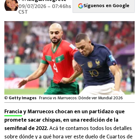
MEXICANOS EN EL EXTRANJERO
Síguenos en Google
09/07/2026 – 07:46hs
CST
FUTBOL ESTUFA
FÓRMULA 1
BOXEO
LIGA MX
NFL
©
Getty Images
Francia vs Marruecos: Dónde ver Mundial 2026
Francia
y Marruecos chocan en un partidazo que
promete sacar chispas, en una reedición de la
semifinal de 2022.
Acá te contamos todos los detalles
sobre dónde y a qué hora ver este duelo de Cuartos de