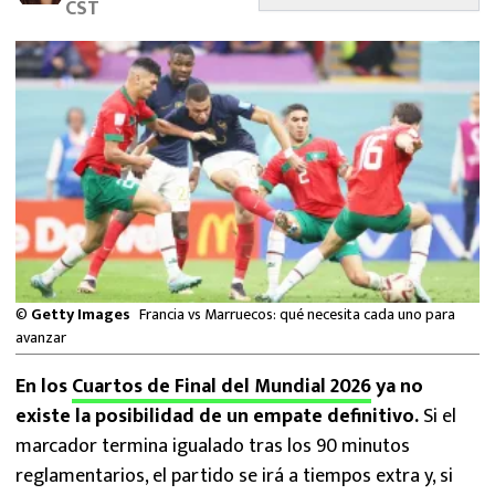
CST
MEXICANOS EN EL EXTRANJERO
FUTBOL ESTUFA
FÓRMULA 1
BOXEO
LIGA MX
NFL
©
Getty Images
Francia vs Marruecos: qué necesita cada uno para
avanzar
En los
Cuartos de Final del Mundial 2026
ya no
existe la posibilidad de un empate definitivo.
Si el
marcador termina igualado tras los 90 minutos
reglamentarios, el partido se irá a tiempos extra y, si