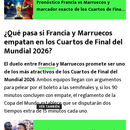
Pronóstico Francia vs Marruecos y
marcador exacto de los Cuartos de Final
del Mundial 2026 según la IA
¿Qué pasa si Francia y Marruecos
empatan en los Cuartos de Final del
Mundial 2026?
El duelo entre
Francia
y Marruecos promete ser uno
de los más atractivos de los Cuartos de Final del
Mundial 2026
. Ambos equipos llegan con argumentos
para pelear por el boleto a las semifinales y, si los 90
minutos concluyen con empate, el reglamento de la
Copa del Mundo establece que se disputarán dos
VER TAMBIÉN
tiempos extra de 15 minutos cada uno.