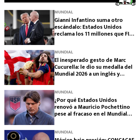
MUNDIAL
Gianni Infantino suma otro
escándalo: Estados Unidos
reclama los 11 millones que FIFA
prometió y aún no pagó
MUNDIAL
El inesperado gesto de Marc
Cucurella: le dio su medalla del
Mundial 2026 a un inglés y
sorprendió a España
MUNDIAL
¿Por qué Estados Unidos
renovó a Mauricio Pochettino
pese al fracaso en el Mundial
2026?
MUNDIAL