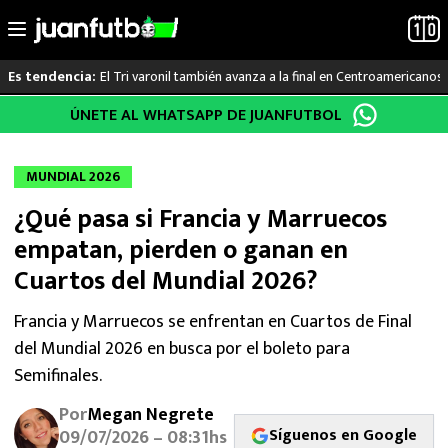
El Tri varonil también avanza a la final en Centroamericanos
Es tendencia:
Saltar
ÚNETE AL WHATSAPP DE JUANFUTBOL
LO ÚLTIMO
al
contenido
LIGA MX
MUNDIAL 2026
¿Qué pasa si Francia y Marruecos
RAYADOS
empatan, pierden o ganan en
PUMAS
Cuartos del Mundial 2026?
ATLANTE
Francia y Marruecos se enfrentan en Cuartos de Final
del Mundial 2026 en busca por el boleto para
SELECCIÓN MEXICANA
Semifinales.
Por
Megan Negrete
FUTBOL INTERNACIONAL
Síguenos en Google
09/07/2026 – 08:31hs