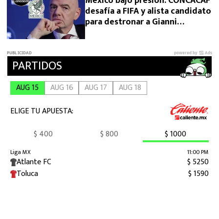
México bajo presión: CONCACAF
desafía a FIFA y alista candidato
para destronar a Gianni
Infantino