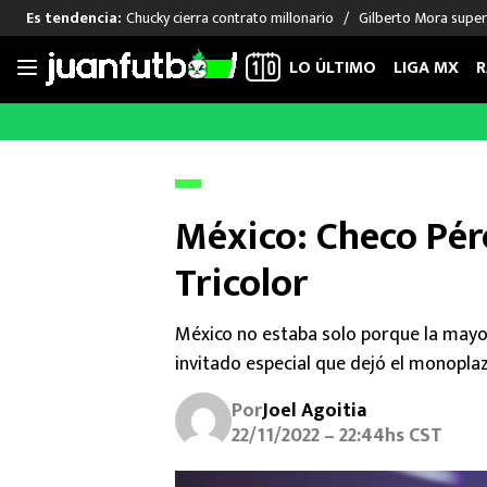
Chucky cierra contrato millonario
Gilberto Mora supera
Es tendencia:
LO ÚLTIMO
LIGA MX
R
Saltar
al
LIGA MX
FUT INTERNACIONAL
MEXICAN
contenido
Las Noticias
Las Noticias
Las Noti
Club América
Selección Mexicana
Raúl Jim
México: Checo Pér
Cruz Azul
Champions League
Memo O
Tricolor
Pumas
Europa League
Chino H
Rayados
Real Madrid
Edson Ál
Chivas de Guadalajara
Barcelona
Santiag
México no estaba solo porque la mayo
Atlante
Rodrigo
invitado especial que dejó el monopla
Liga MX Femenil
Por
Joel Agoitia
22/11/2022 – 22:44hs CST