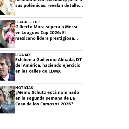
sus polémicas: revelan detalles
de su fichaje tras dejar San
Diego
LEAGUES CUP
Gilberto Mora supera a Messi
en Leagues Cup 2026: El
mexicano lidera prestigiosa
lista
LIGA MX
Exhiben a Guillermo Almada, DT
del América, haciendo ejercicio
en las calles de CDMX
NOTICIAS
¿Memo Schutz está nominado
en la segunda semana de La
Casa de los Famosos 2026?