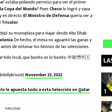
so’
estaba pidiendo permiso para ver el primer
la Copa del Mundo
? Pues
Checo
lo logró y vaya
 y en directo.
El Ministro de Defensa
quería ver a
l Tricolor
.
 dejó su monoplaza para viajar desde Abu Dhab
olonia
. De hecho, el mexa no aguantó las ganas y
antes de entonar los himnos de las selecciones.
rtido local, que bonito es lo bonito. 🫶🏼🥹🇲🇽
LA
@dollykrissie)
November 22, 2022
lo le apuesta todo a esta Selección en Qatar
1
PUBLICIDAD