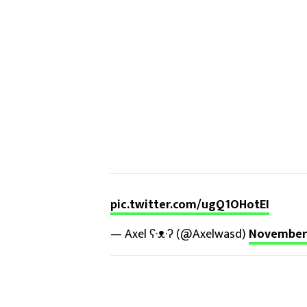
pic.twitter.com/ugQ1OHotEI
— Axel ʕ·ᴥ·ʔ (@Axelwasd)
November 