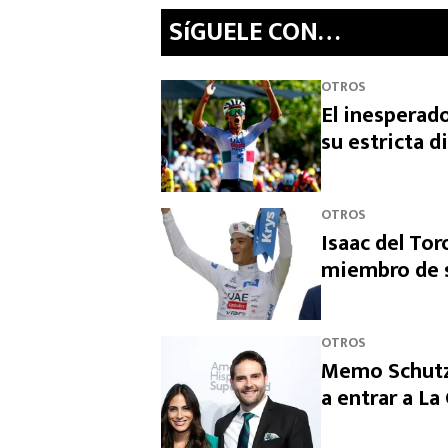
SíGUELE CON…
OTROS
El inesperado
su estricta d
OTROS
Isaac del Tor
miembro de s
OTROS
Memo Schutz 
a entrar a L