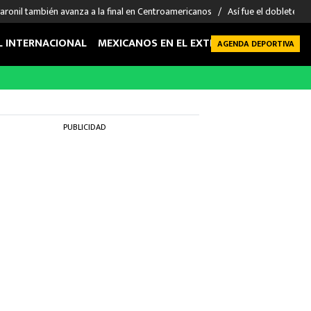
 varonil también avanza a la final en Centroamericanos
Así fue el doblete de
L INTERNACIONAL
MEXICANOS EN EL EXTRANJERO
FUTBOL 
AGENDA DEPORTIVA
PUBLICIDAD