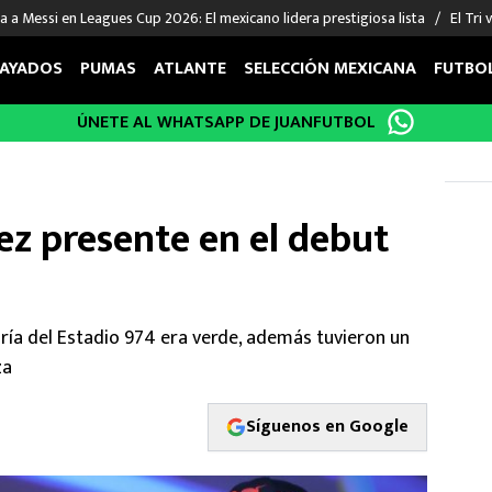
 a Messi en Leagues Cup 2026: El mexicano lidera prestigiosa lista
El Tri
AYADOS
PUMAS
ATLANTE
SELECCIÓN MEXICANA
FUTBO
ÚNETE AL WHATSAPP DE JUANFUTBOL
OS EN EL EXTRANJERO
FIGURAS
DEPORTES
cias
Keylor Navas
MMA UFC
énez
Chicharito Hernández
Fórmula 1
ez presente en el debut
choa
Sergio Ramos
Boxeo
uerta
Giorgos Giakoumakis
Béisbol
varez
André Jardine
NFL
o Giménez
NBA
ría del Estadio 974 era verde, además tuvieron un
 Huescas
Más deportes
za
Síguenos en Google