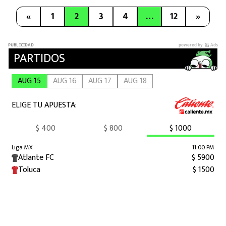
«
1
2
3
4
…
12
»