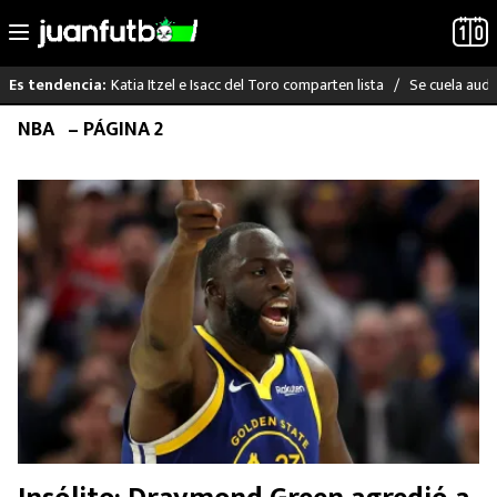
Katia Itzel e Isacc del Toro comparten lista
Se cuela audi
Es tendencia:
Saltar
NBA
– PÁGINA 2
LO ÚLTIMO
al
contenido
LIGA MX
RAYADOS
PUMAS
ATLANTE
SELECCIÓN MEXICANA
FUTBOL INTERNACIONAL