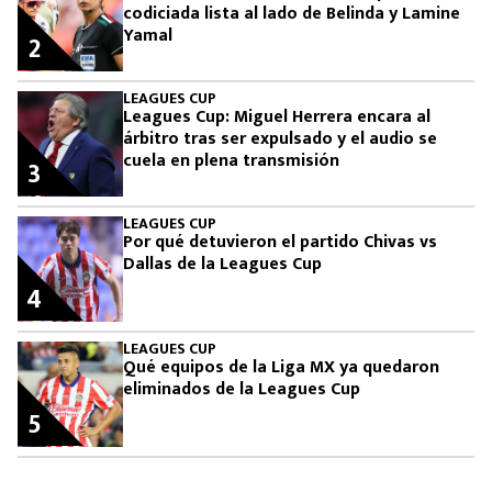
codiciada lista al lado de Belinda y Lamine
Yamal
2
LEAGUES CUP
Leagues Cup: Miguel Herrera encara al
árbitro tras ser expulsado y el audio se
cuela en plena transmisión
3
LEAGUES CUP
Por qué detuvieron el partido Chivas vs
Dallas de la Leagues Cup
4
LEAGUES CUP
Qué equipos de la Liga MX ya quedaron
eliminados de la Leagues Cup
5