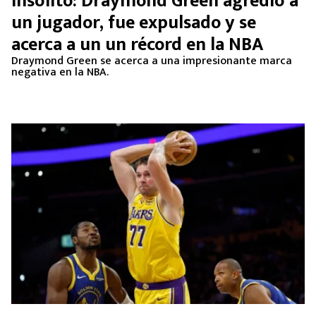
Insólito: Draymond Green agredió a
MEXICANOS EN EL EXTRANJERO
un jugador, fue expulsado y se
acerca a un un récord en la NBA
FUTBOL ESTUFA
Draymond Green se acerca a una impresionante marca
negativa en la NBA.
FÓRMULA 1
BOXEO
LIGA MX
NFL