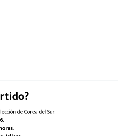
rtido?
lección de Corea del Sur.
26
.
horas
.