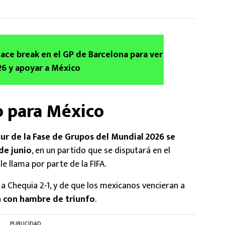
ace break en el GP de Barcelona para ver
26 y apoyar a México
to para México
ur de la Fase de Grupos del Mundial 2026 se
de junio
, en un partido que se disputará en el
e llama por parte de la FIFA.
a Chequia 2-1, y de que los mexicanos vencieran a
n con hambre de triunfo
.
PUBLICIDAD