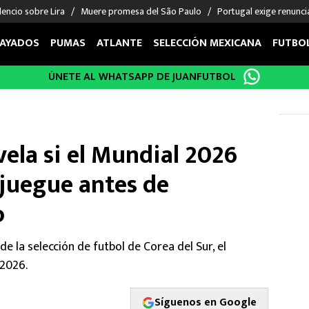
encio sobre Lira
Muere promesa del São Paulo
Portugal exige renunci
AYADOS
PUMAS
ATLANTE
SELECCIÓN MEXICANA
FUTBO
ÚNETE AL WHATSAPP DE JUANFUTBOL
OS EN EL EXTRANJERO
FIGURAS
DEPORTES
cias
Keylor Navas
MMA UFC
énez
Chicharito Hernández
Fórmula 1
ela si el Mundial 2026
choa
Sergio Ramos
Boxeo
uerta
Giorgos Giakoumakis
Béisbol
 juegue antes de
varez
André Jardine
NFL
o
o Giménez
NBA
 Huescas
Más deportes
e la selección de futbol de Corea del Sur, el
 2026.
Síguenos en Google