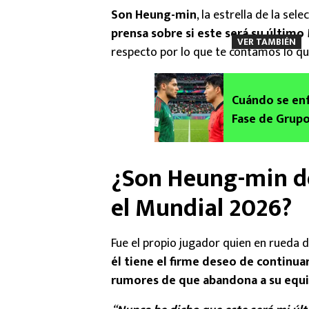
Son Heung-min
, la estrella de la sel
prensa sobre si este será su último
VER TAMBIÉN
respecto por lo que te contamos lo que
Cuándo se enf
Fase de Grupo
¿Son Heung-min dej
el Mundial 2026?
Fue el propio jugador quien en rueda d
él tiene el firme deseo de continua
rumores de que abandona a su equi