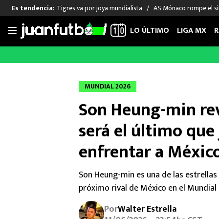
Tigres va por joya mundialista
AS Mónaco rompe el sil
Es tendencia:
LO ÚLTIMO
LIGA MX
R
Saltar
al
LIGA MX
FUT INTERNACIONAL
MEXICAN
contenido
Las Noticias
Las Noticias
Las Noti
MUNDIAL 2026
Club América
Selección Mexicana
Raúl Jim
Son Heung-min rev
Cruz Azul
Champions League
Memo O
Pumas
Europa League
Chino H
será el último que
Rayados
Real Madrid
Edson Ál
enfrentar a Méxic
Chivas de Guadalajara
Barcelona
Santiag
Atlante
Rodrigo
Son Heung-min es una de las estrellas d
Liga MX Femenil
próximo rival de México en el Mundial
Por
Walter Estrella