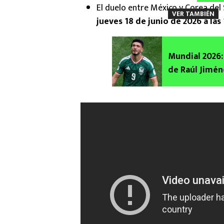
El duelo entre México y Corea del 
VER TAMBIÉN
jueves 18 de junio de 2026 a las
Mundial 2026:
de Raúl Jimén