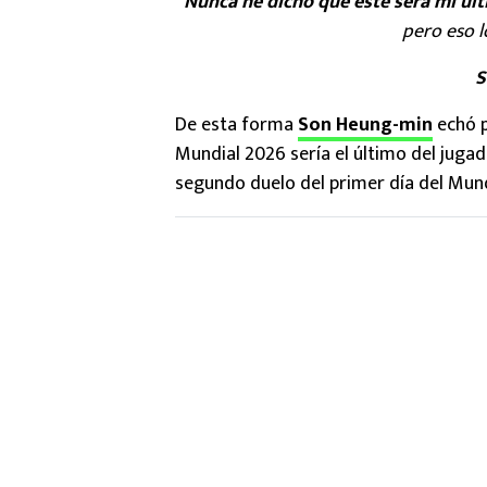
“
Nunca he dicho que este será mi úl
pero eso l
S
De esta forma
Son Heung-min
echó p
Mundial 2026 sería el último del jugad
segundo duelo del primer día del Mund