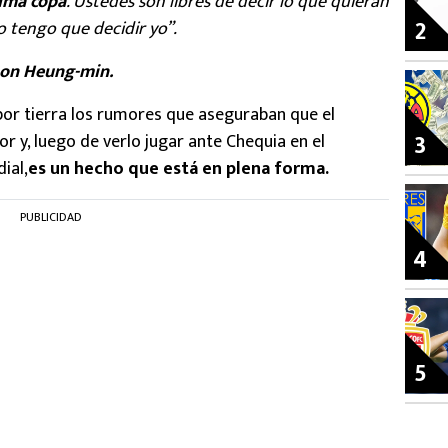
tima copa
. Ustedes son libres de decir lo que quieran
2
o tengo que decidir yo”.
on Heung-min.
or tierra los rumores que aseguraban que el
3
or y, luego de verlo jugar ante Chequia en el
ial,
es un hecho que está en plena forma.
PUBLICIDAD
4
5