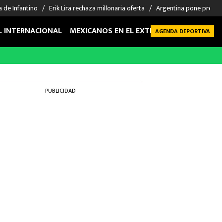
a de Infantino
Erik Lira rechaza millonaria oferta
Argentina pone precio 
L INTERNACIONAL
MEXICANOS EN EL EXTRANJERO
FUTBOL 
AGENDA DEPORTIVA
PUBLICIDAD