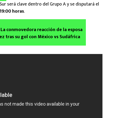
Sur será clave dentro del Grupo A y se disputará el
 19:00 horas
.
 La conmovedora reacción de la esposa
ez tras su gol con México vs Sudáfrica