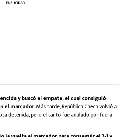
PUBLICIDAD
vencida y buscó el empate, el cual consiguió
en el marcador
. Más tarde, República Checa volvió a
ota detenida, pero el tanto fue anulado por fuera
io la vuelta al marcador para conseguir el 2-1 y