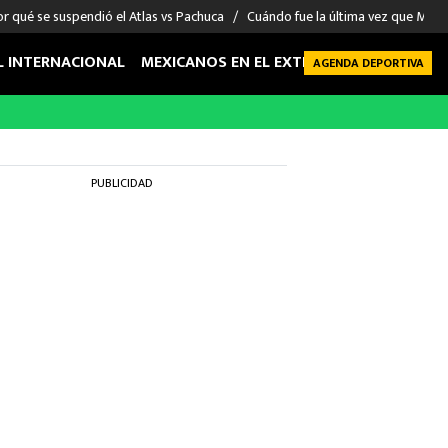
r qué se suspendió el Atlas vs Pachuca
Cuándo fue la última vez que Méxic
L INTERNACIONAL
MEXICANOS EN EL EXTRANJERO
FUTBOL 
AGENDA DEPORTIVA
PUBLICIDAD