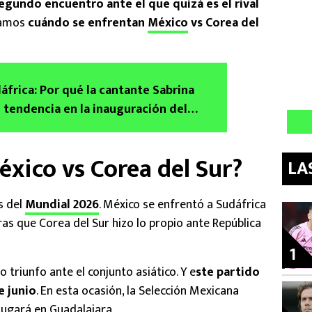
 segundo encuentro ante el que quizá es el rival
tamos
cuándo se enfrentan
México
vs Corea del
áfrica: Por qué la cantante Sabrina
 tendencia en la inauguración del
xico vs Corea del Sur?
LA
es del
Mundial 2026
. México se enfrentó a Sudáfrica
as que Corea del Sur hizo lo propio ante República
1
o triunfo ante el conjunto asiático. Y e
ste partido
e junio
. En esta ocasión, la Selección Mexicana
 jugará en Guadalajara.