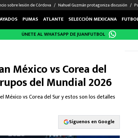
ncio sobre lesión de Córdova
Nahuel Guzmán protagoniza discusión
Po
AYADOS
PUMAS
ATLANTE
SELECCIÓN MEXICANA
FUTBO
ÚNETE AL WHATSAPP DE JUANFUTBOL
OS EN EL EXTRANJERO
FIGURAS
DEPORTES
cias
Keylor Navas
MMA UFC
énez
Chicharito Hernández
Fórmula 1
an México vs Corea del
choa
Sergio Ramos
Boxeo
uerta
Giorgos Giakoumakis
Béisbol
Grupos del Mundial 2026
varez
André Jardine
NFL
o Giménez
NBA
l México vs Corea del Sur y estos son los detalles
 Huescas
Más deportes
Síguenos en Google