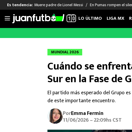
Muere padre de Lionel Messi
En Pumas rompen el sile
Es tendencia:
LO ÚLTIMO
LIGA MX
R
Saltar
al
LIGA MX
FUT INTERNACIONAL
MEXICAN
contenido
Las Noticias
Las Noticias
Las Noti
MUNDIAL 2026
Club América
Selección Mexicana
Raúl Jim
Cuándo se enfrent
Cruz Azul
Champions League
Memo O
Pumas
Europa League
Chino H
Sur en la Fase de 
Rayados
Real Madrid
Edson Ál
Chivas de Guadalajara
Barcelona
Santiag
El partido más esperado del Grupo es e
Atlante
Rodrigo
de este importante encuentro.
Liga MX Femenil
Por
Emma Fermin
11/06/2026 – 22:09hs CST