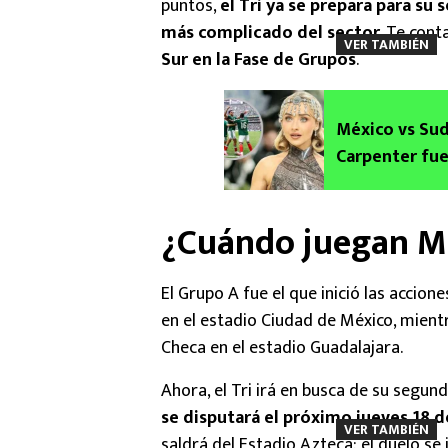
puntos,
el Tri ya se prepara para su
más complicado del sector
. Te con
VER TAMBIÉN
Sur en la Fase de Grupos
.
México vs Sud
Carpenter fue
Mundial 2026
¿Cuándo juegan Mé
El Grupo A fue el que inició las accion
en el estadio Ciudad de México, mientr
Checa en el estadio Guadalajara.
Ahora, el Tri irá en busca de su segund
se disputará el próximo jueves 18 d
VER TAMBIÉN
saldrá del Estadio Azteca: el duelo se