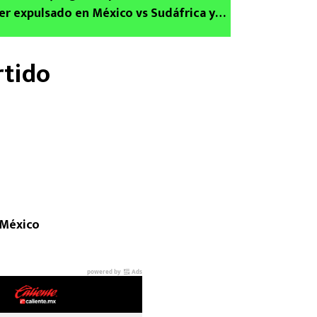
er expulsado en México vs Sudáfrica y
rá
rtido
 México