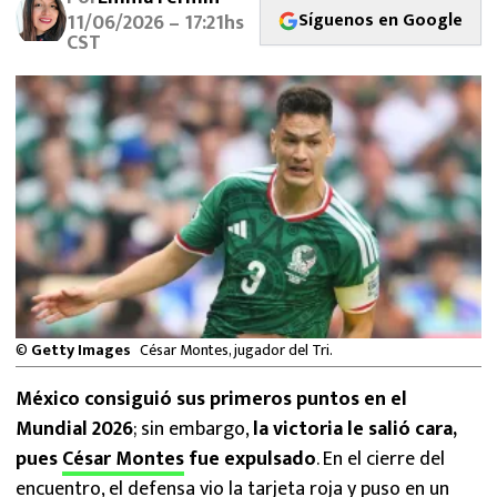
MEXICANOS EN EL EXTRANJERO
Síguenos en Google
11/06/2026 – 17:21hs
CST
FUTBOL ESTUFA
FÓRMULA 1
BOXEO
LIGA MX
NFL
©
Getty Images
César Montes, jugador del Tri.
México consiguió sus primeros puntos en el
Mundial 2026
; sin embargo,
la victoria le salió cara,
pues
César Montes
fue expulsado
. En el cierre del
encuentro, el defensa vio la tarjeta roja y puso en un