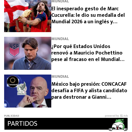
MUNDIAL
El inesperado gesto de Marc
Cucurella: le dio su medalla del
Mundial 2026 a un inglés y
sorprendió a España
MUNDIAL
¿Por qué Estados Unidos
renovó a Mauricio Pochettino
pese al fracaso en el Mundial
2026?
MUNDIAL
México bajo presión: CONCACAF
desafía a FIFA y alista candidato
para destronar a Gianni
Infantino