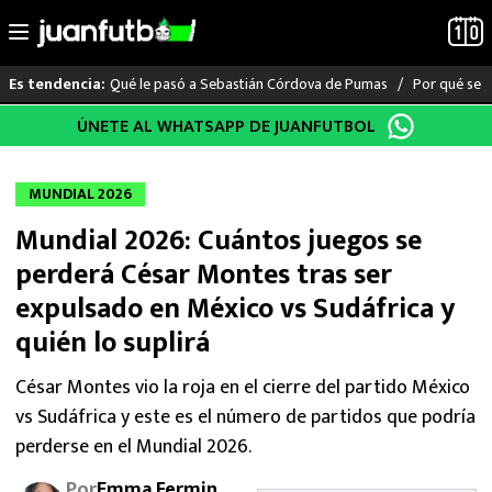
Qué le pasó a Sebastián Córdova de Pumas
Por qué se s
Es tendencia:
Saltar
ÚNETE AL WHATSAPP DE JUANFUTBOL
LO ÚLTIMO
al
contenido
LIGA MX
MUNDIAL 2026
Mundial 2026: Cuántos juegos se
RAYADOS
perderá César Montes tras ser
PUMAS
expulsado en México vs Sudáfrica y
quién lo suplirá
ATLANTE
César Montes vio la roja en el cierre del partido México
SELECCIÓN MEXICANA
vs Sudáfrica y este es el número de partidos que podría
perderse en el Mundial 2026.
FUTBOL INTERNACIONAL
Por
Emma Fermin