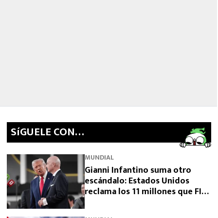
SíGUELE CON…
MUNDIAL
Gianni Infantino suma otro
escándalo: Estados Unidos
reclama los 11 millones que FIFA
prometió y aún no pagó