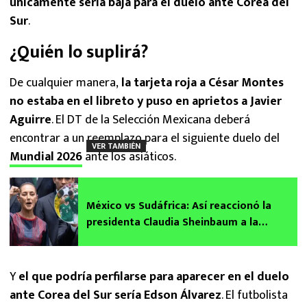
únicamente sería baja para el duelo ante Corea del
Sur
.
¿Quién lo suplirá?
De cualquier manera,
la tarjeta roja a César Montes
no estaba en el libreto y puso en aprietos a Javier
Aguirre
. El DT de la Selección Mexicana deberá
encontrar a un reemplazo para el siguiente duelo del
VER TAMBIÉN
Mundial 2026
ante los asiáticos.
México vs Sudáfrica: Así reaccionó la
presidenta Claudia Sheinbaum a la
expulsión de César Montes en el Mundial
2026
Y
el que podría perfilarse para aparecer en el duelo
ante Corea del Sur sería Edson Álvarez
. El futbolista