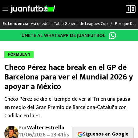
Así quedó la Tabla General de Leagues Cup
Por qué Katia
Es tendencia:
Saltar
ÚNETE AL WHATSAPP DE JUANFUTBOL
LO ÚLTIMO
al
contenido
LIGA MX
FÓRMULA 1
Checo Pérez hace break en el GP de
RAYADOS
Barcelona para ver el Mundial 2026 y
PUMAS
apoyar a México
ATLANTE
Checo Pérez se dio el tiempo de ver al Tri en una pausa
en medio del Gran Premio de Barcelona-Cataluña con
SELECCIÓN MEXICANA
Cadillac en la F1.
Por
Walter Estrella
FUTBOL INTERNACIONAL
Síguenos en Google
11/06/2026 – 23:41hs