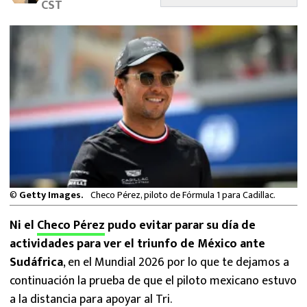
CST
MEXICANOS EN EL EXTRANJERO
FUTBOL ESTUFA
FÓRMULA 1
BOXEO
LIGA MX
NFL
©
Getty Images.
Checo Pérez, piloto de Fórmula 1 para Cadillac.
Ni el
Checo Pérez
pudo evitar parar su día de
actividades para ver el triunfo de México ante
Sudáfrica
, en el Mundial 2026 por lo que te dejamos a
continuación la prueba de que el piloto mexicano estuvo
a la distancia para apoyar al Tri.