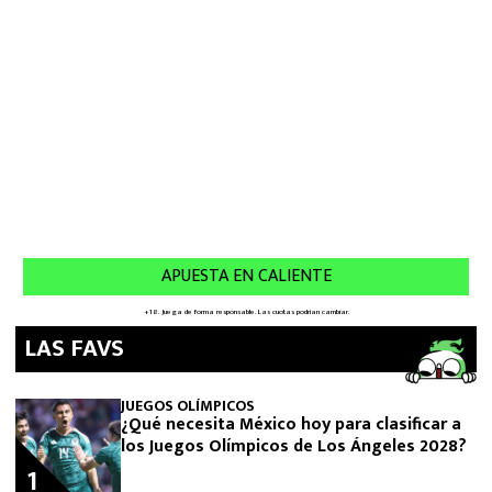
LAS FAVS
JUEGOS OLÍMPICOS
¿Qué necesita México hoy para clasificar a
los Juegos Olímpicos de Los Ángeles 2028?
1