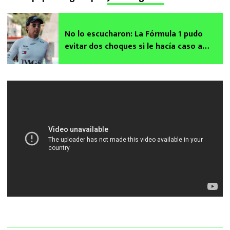
No lo escucharon: La Fórmula 1 pudo
evitar dos choques si le hacía caso a
Checo Pérez