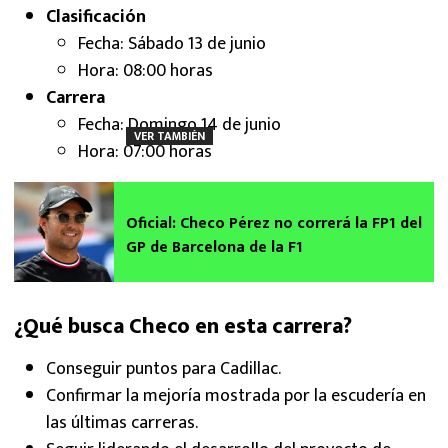
Clasificación
Fecha: Sábado 13 de junio
Hora: 08:00 horas
Carrera
Fecha: Domingo 14 de junio
VER TAMBIÉN
Hora: 07:00 horas
Oficial: Checo Pérez no correrá la FP1 del
GP de Barcelona de la F1
¿Qué busca Checo en esta carrera?
Conseguir puntos para Cadillac.
Confirmar la mejoría mostrada por la escudería en
las últimas carreras.