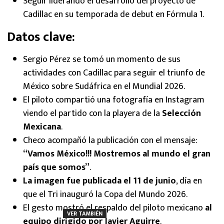
Seguir liderando el desarrollo del proyecto de
Cadillac en su temporada de debut en Fórmula 1.
Datos clave:
Sergio Pérez se tomó un momento de sus
actividades con Cadillac para seguir el triunfo de
México sobre Sudáfrica en el Mundial 2026.
El piloto compartió una fotografía en Instagram
viendo el partido con la playera de la
Selección
Mexicana
.
Checo acompañó la publicación con el mensaje:
“Vamos México!!! Mostremos al mundo el gran
país que somos”
.
La imagen fue publicada el 11 de junio
, día en
que el Tri inauguró la Copa del Mundo 2026.
El gesto mostró el respaldo del piloto mexicano
al
VER TAMBIÉN
equipo dirigido por
Javier Aguirre
.