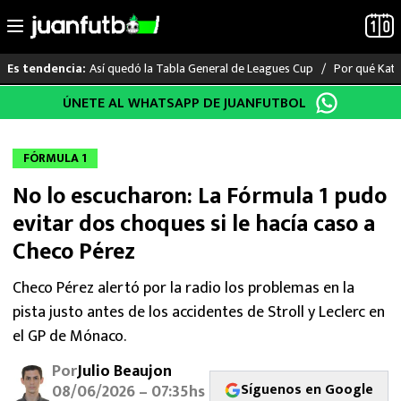
Así quedó la Tabla General de Leagues Cup
Por qué Katia
Es tendencia:
Saltar
ÚNETE AL WHATSAPP DE JUANFUTBOL
LO ÚLTIMO
al
contenido
LIGA MX
FÓRMULA 1
No lo escucharon: La Fórmula 1 pudo
RAYADOS
evitar dos choques si le hacía caso a
PUMAS
Checo Pérez
ATLANTE
Checo Pérez alertó por la radio los problemas en la
pista justo antes de los accidentes de Stroll y Leclerc en
SELECCIÓN MEXICANA
el GP de Mónaco.
Por
Julio Beaujon
FUTBOL INTERNACIONAL
Síguenos en Google
08/06/2026 – 07:35hs