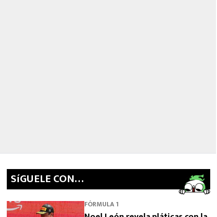
SíGUELE CON…
FÓRMULA 1
Noel León revela pláticas con la