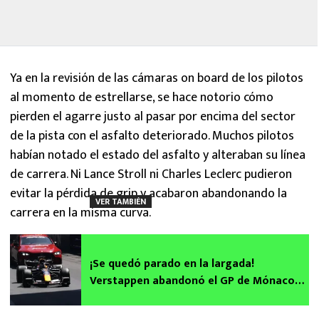
Ya en la revisión de las cámaras on board de los pilotos
al momento de estrellarse, se hace notorio cómo
pierden el agarre justo al pasar por encima del sector
de la pista con el asfalto deteriorado. Muchos pilotos
habían notado el estado del asfalto y alteraban su línea
de carrera. Ni Lance Stroll ni Charles Leclerc pudieron
evitar la pérdida de grip y acabaron abandonando la
VER TAMBIÉN
carrera en la misma curva.
¡Se quedó parado en la largada!
Verstappen abandonó el GP de Mónaco
en la primera vuelta