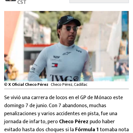
CST
MEXICANOS EN EL EXTRANJERO
FUTBOL ESTUFA
FÓRMULA 1
BOXEO
LIGA MX
NFL
©
X Oficial Checo Pérez
Checo Pérez, Cadillac
Se vivió una carrera de locos en el GP de Mónaco este
domingo 7 de junio. Con 7 abandonos, muchas
penalizaciones y varios accidentes en pista, fue una
jornada de infarto, pero
Checo Pérez
pudo haber
evitado hasta dos choques si la
Fórmula 1
tomaba nota