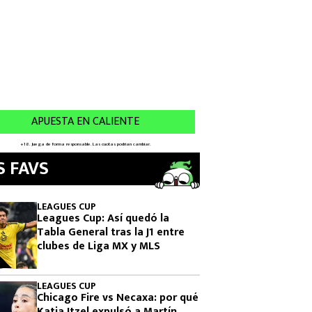
S FAVS
LEAGUES CUP
Leagues Cup: Así quedó la
Tabla General tras la J1 entre
clubes de Liga MX y MLS
LEAGUES CUP
Chicago Fire vs Necaxa: por qué
Katia Itzel expulsó a Martín