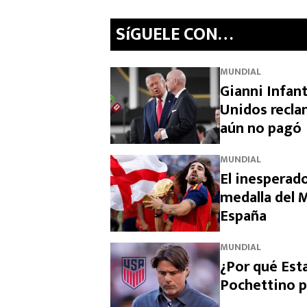
SíGUELE CON…
MUNDIAL
Gianni Infan
Unidos recla
aún no pagó
MUNDIAL
El inesperado
medalla del M
España
MUNDIAL
¿Por qué Est
Pochettino p