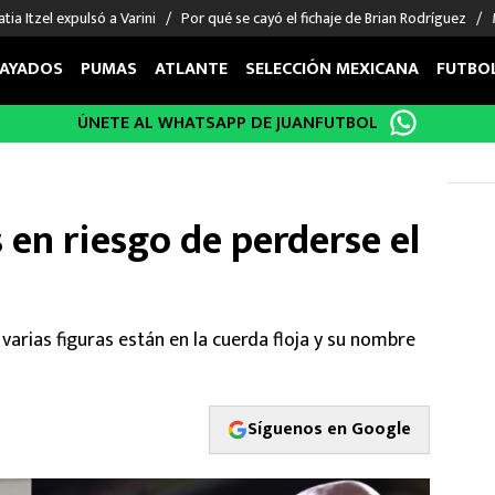
tia Itzel expulsó a Varini
Por qué se cayó el fichaje de Brian Rodríguez
AYADOS
PUMAS
ATLANTE
SELECCIÓN MEXICANA
FUTBO
ÚNETE AL WHATSAPP DE JUANFUTBOL
OS EN EL EXTRANJERO
FIGURAS
DEPORTES
cias
Keylor Navas
MMA UFC
énez
Chicharito Hernández
Fórmula 1
 en riesgo de perderse el
choa
Sergio Ramos
Boxeo
uerta
Giorgos Giakoumakis
Béisbol
varez
André Jardine
NFL
o Giménez
NBA
varias figuras están en la cuerda floja y su nombre
 Huescas
Más deportes
Síguenos en Google