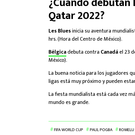
¿Cuándo debutan F
Qatar 2022?
Les Blues
inicia su aventura mundiali
hrs. (Hora del Centro de México).
Bélgica
debuta contra
Canadá
el 23 d
México).
La buena noticia para los jugadores qu
ligas está muy próximo y pueden estar 
La fiesta mundialista está cada vez más
mundo es grande.
FIFA WORLD CUP
PAUL POGBA
ROMELU