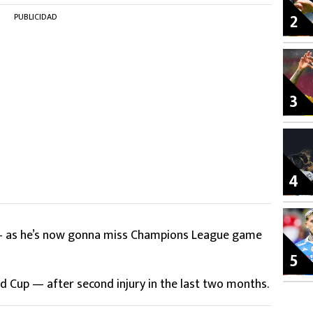
2
PUBLICIDAD
3
4
 – as he’s now gonna miss Champions League game
5
ld Cup — after second injury in the last two months.