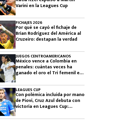
Varini en la Leagues Cup
FICHAJES 2026
Por qué se cayó el fichaje de
Brian Rodríguez del América al
Cruzeiro: destapan la verdad
JUEGOS CENTROAMERICANOS
México vence a Colombia en
penales: cuántas veces ha
ganado el oro el Tri femenil en
los Juegos Centroamericanos
LEAGUES CUP
Con polémica incluida por mano
de Piovi, Cruz Azul debuta con
victoria en Leagues Cup:
cuándo vuelve a jugar