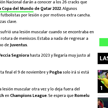
ión Nacional darán a conocer a los 26 cracks que
a Copa del Mundo
de Qatar 2022
. Algunos
futbolistas por lesión o por motivos extra cancha.
zas clave.
a
sufrió una lesión muscular cuando se encontraba en
u rotura de meniscos. Estaba a nada de regresar a
ipo de
Juventus
.
Veccia Segniora
hasta 2023 y llegaría muy justo al
LA
ta final el 9 de noviembre y
Pogba
solo irá si está
1
a lesión muscular otra vez y lo deja fuera del
ch
en
Champions League
. Se espera que
Romelu