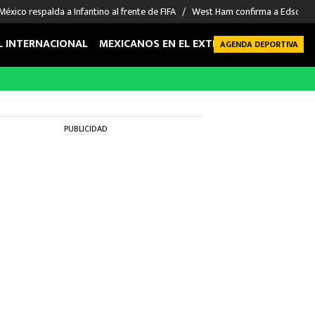
México respalda a Infantino al frente de FIFA
West Ham confirma a Edson Á
L INTERNACIONAL
MEXICANOS EN EL EXTRANJERO
FUTBOL 
AGENDA DEPORTIVA
PUBLICIDAD