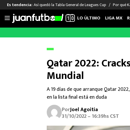
Así quedó la Tabla General de Leagues Cup
Por qué Ka
Es tendencia:
LO ÚLTIMO
LIGA MX
R
Saltar
al
LIGA MX
FUT INTERNACIONAL
MEXICAN
contenido
Las Noticias
Las Noticias
Las Noti
Club América
Selección Mexicana
Raúl Jim
Qatar 2022: Cracks
Cruz Azul
Champions League
Memo O
Mundial
Pumas
Europa League
Chino H
Rayados
Real Madrid
Edson Ál
Chivas de Guadalajara
Barcelona
Santiag
A 19 días de que arranque Qatar 2022, 
Atlante
Rodrigo
en la lista final está en duda
Liga MX Femenil
Por
Joel Agoitia
31/10/2022 – 16:39hs CST