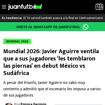
El Tri varonil también avanza a la final en Centroamericanos
Es tendencia:
Saltar
ÚNETE AL WHATSAPP DE JUANFUTBOL
LO ÚLTIMO
al
contenido
LIGA MX
MUNDIAL 2026
Mundial 2026: Javier Aguirre ventila
RAYADOS
que a sus jugadores ‘les temblaron
PUMAS
las piernas’ en debut México vs
Sudáfrica
ATLANTE
A pesar del triunfo, Javier Aguirre no salió muy
SELECCIÓN MEXICANA
contento y admitió que el escenario les impuso a varios
de sus jugadores.
FUTBOL INTERNACIONAL
Por
Emma Fermin