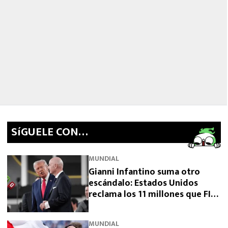
SíGUELE CON…
MUNDIAL
Gianni Infantino suma otro
escándalo: Estados Unidos
reclama los 11 millones que FIFA
prometió y aún no pagó
MUNDIAL