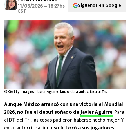
MEXICANOS EN EL EXTRANJERO
Síguenos en Google
11/06/2026 – 18:27hs
CST
FUTBOL ESTUFA
FÓRMULA 1
BOXEO
LIGA MX
NFL
©
Getty Images
Javier Aguirre lanzó dura autocrítica al Tri.
Aunque México arrancó con una victoria el Mundial
2026, no fue el debut soñado de
Javier Aguirre
. Para
el DT del Tri, las cosas pudieron haberse hecho mejor. Y
en su autocrítica,
incluso le tocó a sus jugadores,