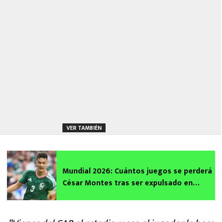
VER TAMBIÉN
Mundial 2026: Cuántos juegos se perderá
César Montes tras ser expulsado en
México vs Sudáfrica y quién lo suplirá