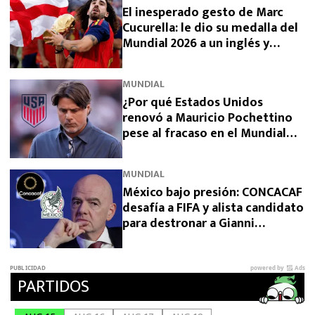
El inesperado gesto de Marc
Cucurella: le dio su medalla del
Mundial 2026 a un inglés y
sorprendió a España
MUNDIAL
¿Por qué Estados Unidos
renovó a Mauricio Pochettino
pese al fracaso en el Mundial
2026?
MUNDIAL
México bajo presión: CONCACAF
desafía a FIFA y alista candidato
para destronar a Gianni
Infantino