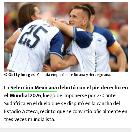
MEXICANOS EN EL EXTRANJERO
FUTBOL ESTUFA
FÓRMULA 1
BOXEO
LIGA MX
©
Getty Images
Canadá empató ante Bosnia y Herzegovina.
NFL
La
Selección Mexicana
debutó con el pie derecho en
el Mundial 2026
, luego de imponerse por 2-0 ante
Sudáfrica en el duelo que se disputó en la cancha del
Estadio Azteca, recinto que se convirtió oficialmente en
tres veces mundialista.