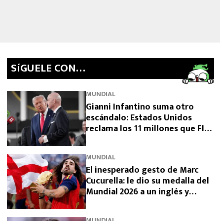
SíGUELE CON…
MUNDIAL
Gianni Infantino suma otro
escándalo: Estados Unidos
reclama los 11 millones que FIFA
prometió y aún no pagó
MUNDIAL
El inesperado gesto de Marc
Cucurella: le dio su medalla del
Mundial 2026 a un inglés y
sorprendió a España
MUNDIAL