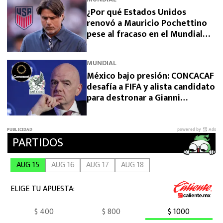
¿Por qué Estados Unidos
renovó a Mauricio Pochettino
pese al fracaso en el Mundial
2026?
MUNDIAL
México bajo presión: CONCACAF
desafía a FIFA y alista candidato
para destronar a Gianni
Infantino