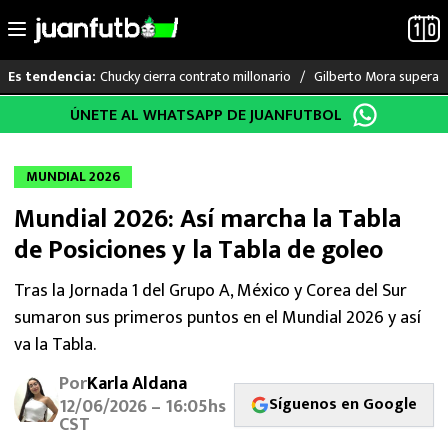
Chucky cierra contrato millonario
Gilberto Mora supera a
Es tendencia:
Saltar
ÚNETE AL WHATSAPP DE JUANFUTBOL
LO ÚLTIMO
al
contenido
LIGA MX
MUNDIAL 2026
Mundial 2026: Así marcha la Tabla
RAYADOS
de Posiciones y la Tabla de goleo
PUMAS
Tras la Jornada 1 del Grupo A, México y Corea del Sur
sumaron sus primeros puntos en el Mundial 2026 y así
ATLANTE
va la Tabla.
SELECCIÓN MEXICANA
Por
Karla Aldana
Síguenos en Google
12/06/2026 – 16:05hs
FUTBOL INTERNACIONAL
CST