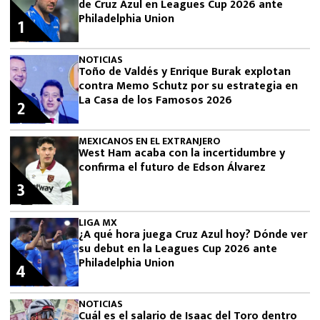
de Cruz Azul en Leagues Cup 2026 ante
Philadelphia Union
1
NOTICIAS
Toño de Valdés y Enrique Burak explotan
contra Memo Schutz por su estrategia en
La Casa de los Famosos 2026
2
MEXICANOS EN EL EXTRANJERO
West Ham acaba con la incertidumbre y
confirma el futuro de Edson Álvarez
3
LIGA MX
¿A qué hora juega Cruz Azul hoy? Dónde ver
su debut en la Leagues Cup 2026 ante
Philadelphia Union
4
NOTICIAS
Cuál es el salario de Isaac del Toro dentro