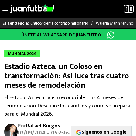
Chucky cierra contrato millonario
¿Valeria Marin renunc
Es tendencia:
Saltar
ÚNETE AL WHATSAPP DE JUANFUTBOL
LO ÚLTIMO
al
contenido
LIGA MX
MUNDIAL 2026
Estadio Azteca, un Coloso en
RAYADOS
transformación: Así luce tras cuatro
PUMAS
meses de remodelación
ATLANTE
El Estadio Azteca luce irreconocible tras 4 meses de
remodelación. Descubre los cambios y cómo se prepara
SELECCIÓN MEXICANA
para el Mundial 2026.
Por
Rafael Burgos
FUTBOL INTERNACIONAL
Síguenos en Google
03/09/2024 – 05:25hs