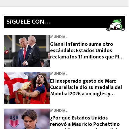
SíGUELE CON…
MUNDIAL
Gianni Infantino suma otro
escándalo: Estados Unidos
reclama los 11 millones que FIFA
prometió y aún no pagó
MUNDIAL
El inesperado gesto de Marc
Cucurella: le dio su medalla del
Mundial 2026 a un inglés y
sorprendió a España
MUNDIAL
¿Por qué Estados Unidos
renovó a Mauricio Pochettino