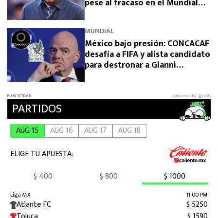
pese al fracaso en el Mundial
2026?
MUNDIAL
México bajo presión: CONCACAF
desafía a FIFA y alista candidato
para destronar a Gianni
Infantino