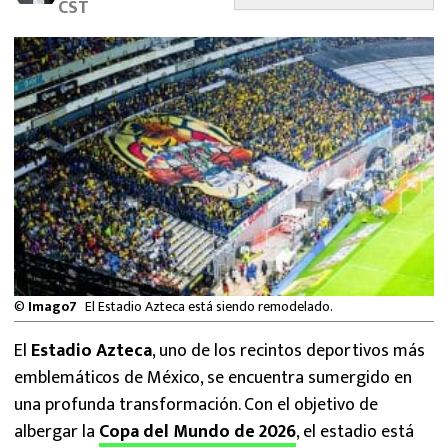
CST
MEXICANOS EN EL EXTRANJERO
FUTBOL ESTUFA
FÓRMULA 1
BOXEO
LIGA MX
NFL
©
Imago7
El Estadio Azteca está siendo remodelado.
El
Estadio Azteca
, uno de los recintos deportivos más
emblemáticos de México, se encuentra sumergido en
una profunda transformación. Con el objetivo de
albergar la
Copa del Mundo de 2026
, el estadio está