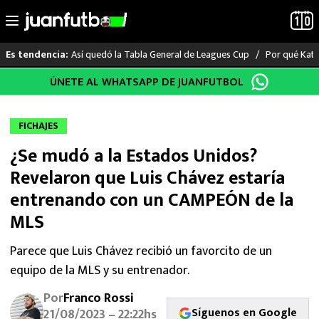
Así quedó la Tabla General de Leagues Cup
Por qué Katia
Es tendencia:
Saltar
ÚNETE AL WHATSAPP DE JUANFUTBOL
LO ÚLTIMO
al
contenido
LIGA MX
FICHAJES
¿Se mudó a la Estados Unidos?
RAYADOS
Revelaron que Luis Chávez estaría
PUMAS
entrenando con un CAMPEÓN de la
MLS
ATLANTE
Parece que Luis Chávez recibió un favorcito de un
SELECCIÓN MEXICANA
equipo de la MLS y su entrenador.
FUTBOL INTERNACIONAL
Por
Franco Rossi
Síguenos en Google
21/08/2023 – 22:22hs