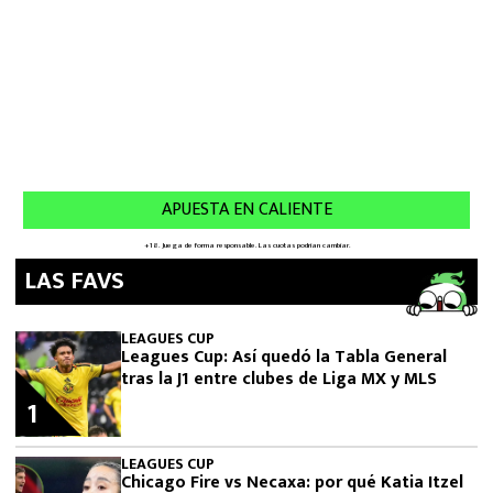
LAS FAVS
LEAGUES CUP
Leagues Cup: Así quedó la Tabla General
tras la J1 entre clubes de Liga MX y MLS
1
LEAGUES CUP
Chicago Fire vs Necaxa: por qué Katia Itzel