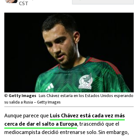
CST
MEXICANOS EN EL EXTRANJERO
FUTBOL ESTUFA
FÓRMULA 1
BOXEO
LIGA MX
NFL
©
Getty Images
Luis Chávez estaría en los Estados Unidos esperando
su salida a Rusia – Getty Images
Aunque parece que
Luis Chávez está cada vez más
cerca de dar el salto a Europa
, trascendió que el
mediocampista decidió entrenarse solo. Sin embargo,