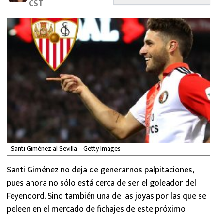
CST
MEXICANOS EN EL EXTRANJERO
FUTBOL ESTUFA
FÓRMULA 1
BOXEO
LIGA MX
NFL
Santi Giménez al Sevilla – Getty Images
Santi Giménez no deja de generarnos palpitaciones,
pues ahora no sólo está cerca de ser el goleador del
Feyenoord. Sino también una de las joyas por las que se
peleen en el mercado de fichajes de este próximo