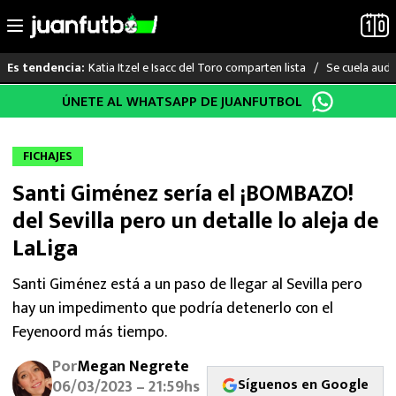
Katia Itzel e Isacc del Toro comparten lista
Se cuela audi
Es tendencia:
Saltar
ÚNETE AL WHATSAPP DE JUANFUTBOL
LO ÚLTIMO
al
contenido
LIGA MX
FICHAJES
Santi Giménez sería el ¡BOMBAZO!
RAYADOS
del Sevilla pero un detalle lo aleja de
PUMAS
LaLiga
ATLANTE
Santi Giménez está a un paso de llegar al Sevilla pero
hay un impedimento que podría detenerlo con el
SELECCIÓN MEXICANA
Feyenoord más tiempo.
Por
Megan Negrete
FUTBOL INTERNACIONAL
Síguenos en Google
06/03/2023 – 21:59hs