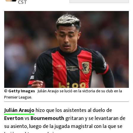
CST
MEXICANOS EN EL EXTRANJERO
FUTBOL ESTUFA
FÓRMULA 1
BOXEO
LIGA MX
NFL
©
Getty Images
Julián Araujo se lució en la victoria de su club en la
Premier League.
Julián Araujo
hizo que los asistentes al duelo de
Everton
vs
Bournemouth
gritaran y se levantaran de
su asiento, luego de la jugada magistral con la que se