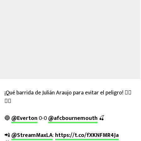
¡Qué barrida de Julián Araujo para evitar el peligro! 😮‍💨
🇲🇽
🔵
@Everton
0-0
@afcbournemouth
🍒
📲
@StreamMaxLA
:
https://t.co/fXKNFMR4Ja