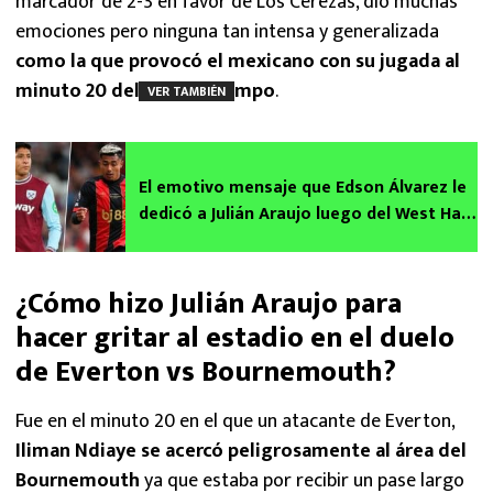
marcador de 2-3 en favor de Los Cerezas, dio muchas
emociones pero ninguna tan intensa y generalizada
como la que provocó el mexicano con su jugada al
minuto 20 del primer tiempo
.
VER TAMBIÉN
El emotivo mensaje que Edson Álvarez le
dedicó a Julián Araujo luego del West Ham
vs Bournemouth
¿Cómo hizo Julián Araujo para
hacer gritar al estadio en el duelo
de Everton vs Bournemouth?
Fue en el minuto 20 en el que un atacante de Everton,
Iliman Ndiaye se acercó peligrosamente al área del
Bournemouth
ya que estaba por recibir un pase largo