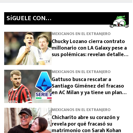
SíGUELE CON…
MEXICANOS EN EL EXTRANJERO
Chucky Lozano cierra contrato
millonario con LA Galaxy pese a
sus polémicas: revelan detalles
de su fichaje tras dejar San
Diego
MEXICANOS EN EL EXTRANJERO
Gattuso busca rescatar a
Santiago Giménez del fracaso
en AC Milan y ya tiene un plan
para devolverlo a la élite
MEXICANOS EN EL EXTRANJERO
Chicharito abre su corazón y
revela por qué fracasó su
matrimonio con Sarah Kohan