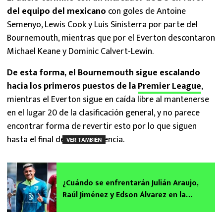
del equipo del mexicano
con goles de Antoine
Semenyo, Lewis Cook y Luis Sinisterra por parte del
Bournemouth, mientras que por el Everton descontaron
Michael Keane y Dominic Calvert-Lewin.
De esta forma, el Bournemouth sigue escalando
hacia los primeros puestos de la
Premier League
,
mientras el Everton sigue en caída libre al mantenerse
en el lugar 20 de la clasificación general, y no parece
encontrar forma de revertir esto por lo que siguen
hasta el final de la competencia.
VER TAMBIÉN
¿Cuándo se enfrentarán Julián Araujo,
Raúl Jiménez y Edson Álvarez en la
Premier League 2024/25?