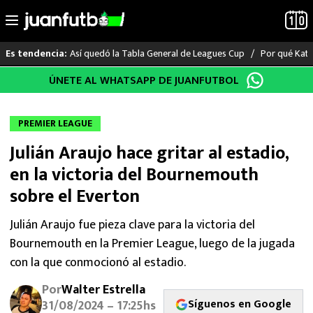
Así quedó la Tabla General de Leagues Cup
Por qué Katia
Es tendencia:
Saltar
ÚNETE AL WHATSAPP DE JUANFUTBOL
LO ÚLTIMO
al
contenido
LIGA MX
PREMIER LEAGUE
Julián Araujo hace gritar al estadio,
RAYADOS
en la victoria del Bournemouth
PUMAS
sobre el Everton
ATLANTE
Julián Araujo fue pieza clave para la victoria del
Bournemouth en la Premier League, luego de la jugada
SELECCIÓN MEXICANA
con la que conmocionó al estadio.
Por
Walter Estrella
FUTBOL INTERNACIONAL
Síguenos en Google
31/08/2024 – 17:25hs