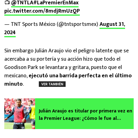
📺
@TNTLA
#LaPremierEnMax
pic.twitter.com/8mdjRmUzQP
— TNT Sports México (@tntsportsmex)
August 31,
2024
Sin embargo Julián Araujo vio el peligro latente que se
acercaba a su portería y su acción hizo que todo el
Goodison Park se levantara y gritara, puesto que el
mexicano,
ejecutó una barrida perfecta en el último
minuto
.
VER TAMBIÉN
Julián Araujo es titular por primera vez en
la Premier League: ¿Cómo le fue al
mexicano?