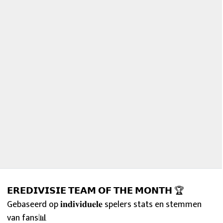
𝗘𝗥𝗘𝗗𝗜𝗩𝗜𝗦𝗜𝗘 𝗧𝗘𝗔𝗠 𝗢𝗙 𝗧𝗛𝗘 𝗠𝗢𝗡𝗧𝗛 🏆
Gebaseerd op 𝐢𝐧𝐝𝐢𝐯𝐢𝐝𝐮𝐞𝐥𝐞 spelers stats en stemmen
van fans📊