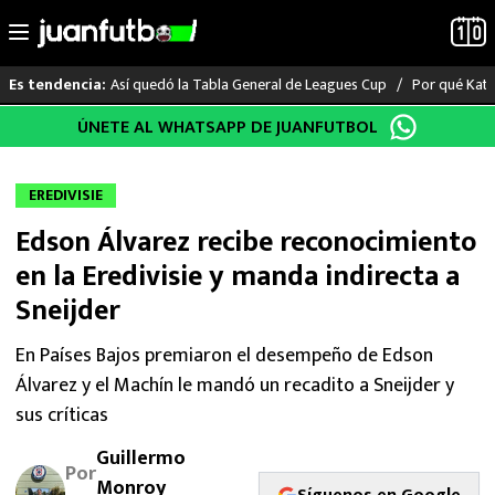
Así quedó la Tabla General de Leagues Cup
Por qué Katia
Es tendencia:
Saltar
ÚNETE AL WHATSAPP DE JUANFUTBOL
LO ÚLTIMO
al
contenido
LIGA MX
EREDIVISIE
Edson Álvarez recibe reconocimiento
RAYADOS
en la Eredivisie y manda indirecta a
PUMAS
Sneijder
ATLANTE
En Países Bajos premiaron el desempeño de Edson
Álvarez y el Machín le mandó un recadito a Sneijder y
SELECCIÓN MEXICANA
sus críticas
Guillermo
FUTBOL INTERNACIONAL
Por
Monroy