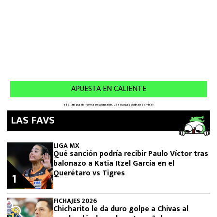
LAS FAVS
LIGA MX
Qué sanción podría recibir Paulo Víctor tras
balonazo a Katia Itzel García en el
Querétaro vs Tigres
1
FICHAJES 2026
Chicharito le da duro golpe a Chivas al