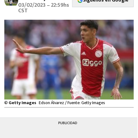
Síguenos en Google
MEXICANOS EN EL EXTRANJERO
03/02/2023 – 22:59hs
CST
FUTBOL ESTUFA
FÓRMULA 1
BOXEO
LIGA MX
NFL
©
Getty Images
Edson Álvarez / Fuente: Getty Images
PUBLICIDAD