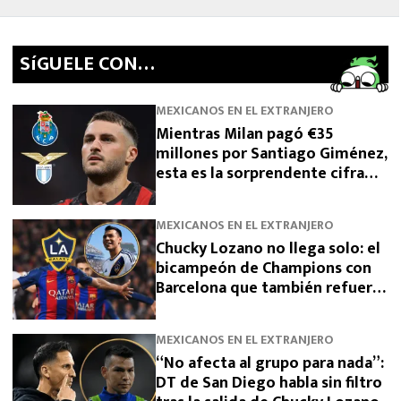
SíGUELE CON…
MEXICANOS EN EL EXTRANJERO
Mientras Milan pagó €35
millones por Santiago Giménez,
esta es la sorprendente cifra
que pide para dejarlo salir
MEXICANOS EN EL EXTRANJERO
Chucky Lozano no llega solo: el
bicampeón de Champions con
Barcelona que también refuerza
a LA Galaxy
MEXICANOS EN EL EXTRANJERO
“No afecta al grupo para nada”:
DT de San Diego habla sin filtro