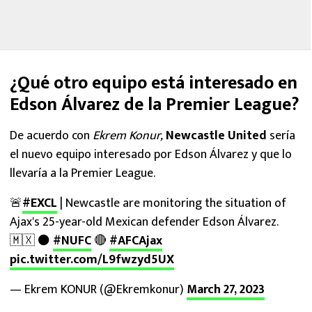
¿Qué otro equipo está interesado en
Edson Álvarez de la Premier League?
De acuerdo con
Ekrem Konur,
Newcastle United
sería
el nuevo equipo interesado por Edson Álvarez y que lo
llevaría a la Premier League.
🚨
#EXCL
| Newcastle are monitoring the situation of
Ajax's 25-year-old Mexican defender Edson Álvarez.
🇲🇽 ⚫
#NUFC
🔴
#AFCAjax
pic.twitter.com/L9fwzyd5UX
— Ekrem KONUR (@Ekremkonur)
March 27, 2023