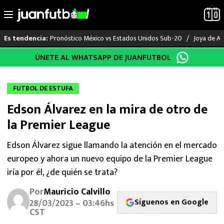
Pronóstico México vs Estados Unidos Sub-20
Joya de Am
Es tendencia:
Saltar
ÚNETE AL WHATSAPP DE JUANFUTBOL
LO ÚLTIMO
al
contenido
LIGA MX
FUTBOL DE ESTUFA
Edson Álvarez en la mira de otro de
RAYADOS
la Premier League
PUMAS
Edson Álvarez sigue llamando la atención en el mercado
europeo y ahora un nuevo equipo de la Premier League
ATLANTE
iría por él, ¿de quién se trata?
SELECCIÓN MEXICANA
Por
Mauricio Calvillo
Síguenos en Google
28/03/2023 – 03:46hs
FUTBOL INTERNACIONAL
CST