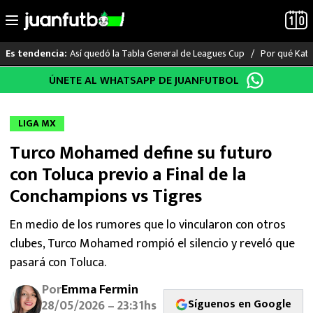
Así quedó la Tabla General de Leagues Cup
Por qué Katia
Es tendencia:
Saltar
ÚNETE AL WHATSAPP DE JUANFUTBOL
LO ÚLTIMO
al
contenido
LIGA MX
LIGA MX
Turco Mohamed define su futuro
RAYADOS
con Toluca previo a Final de la
PUMAS
Conchampions vs Tigres
ATLANTE
En medio de los rumores que lo vincularon con otros
clubes, Turco Mohamed rompió el silencio y reveló que
SELECCIÓN MEXICANA
pasará con Toluca.
Por
Emma Fermin
FUTBOL INTERNACIONAL
Síguenos en Google
28/05/2026 – 23:31hs