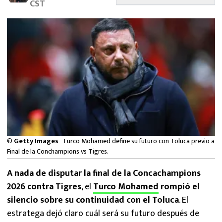
CST
MEXICANOS EN EL EXTRANJERO
FUTBOL ESTUFA
FÓRMULA 1
BOXEO
LIGA MX
NFL
©
Getty Images
Turco Mohamed define su futuro con Toluca previo a
Final de la Conchampions vs Tigres.
A nada de disputar la final de la Concachampions
2026 contra Tigres
, el
Turco Mohamed
rompió el
silencio sobre su continuidad con el Toluca
. El
estratega dejó claro cuál será su futuro después de