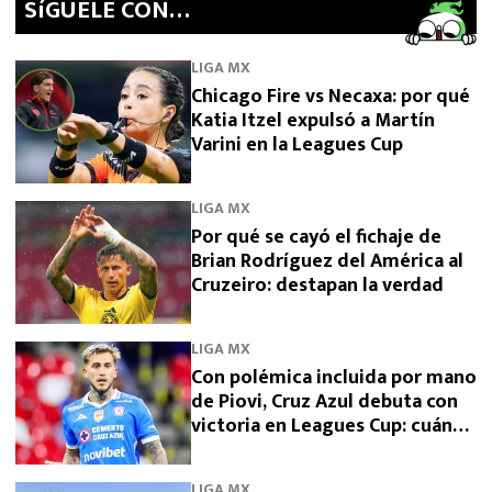
SíGUELE CON…
LIGA MX
Chicago Fire vs Necaxa: por qué
Katia Itzel expulsó a Martín
Varini en la Leagues Cup
LIGA MX
Por qué se cayó el fichaje de
Brian Rodríguez del América al
Cruzeiro: destapan la verdad
LIGA MX
Con polémica incluida por mano
de Piovi, Cruz Azul debuta con
victoria en Leagues Cup: cuándo
vuelve a jugar
LIGA MX