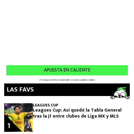
LAS FAVS
LEAGUES CUP
Leagues Cup: Así quedó la Tabla General
tras la J1 entre clubes de Liga MX y MLS
1