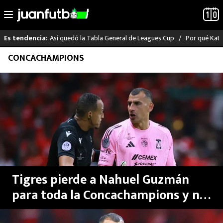
Así quedó la Tabla General de Leagues Cup
Por qué Katia
Es tendencia:
Saltar
CONCACHAMPIONS
LO ÚLTIMO
al
contenido
LIGA MX
RAYADOS
PUMAS
ATLANTE
Tigres pierde a Nahuel Guzmán
SELECCIÓN MEXICANA
para toda la Concachampions y no
es el único castigado de Liga MX
FUTBOL INTERNACIONAL