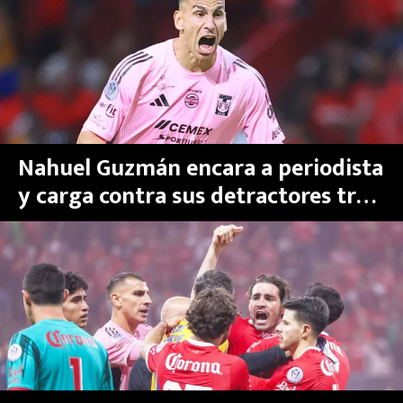
MEXICANOS EN EL EXTRANJERO
FUTBOL ESTUFA
FÓRMULA 1
BOXEO
Nahuel Guzmán encara a periodista
y carga contra sus detractores tras
LIGA MX
perder la Final de Concachampions
NFL
2026