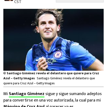
CST
MEXICANOS EN EL EXTRANJERO
FUTBOL ESTUFA
FÓRMULA 1
BOXEO
LIGA MX
NFL
©
Santiago Giménez revela el delantero que quiere para Cruz
Azul – Getty Images
Santiago Giménez revela el delantero que
quiere para Cruz Azul – Getty Images
Mi
Santiago Giménez
sigue y sigue sumando adeptos
para convertirse en una voz autorizada, la cual para mi
Máquina de Cruz Azul
al parecer ya es.