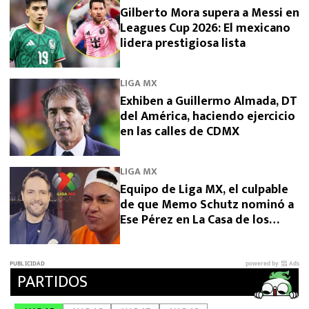
Gilberto Mora supera a Messi en
Leagues Cup 2026: El mexicano
lidera prestigiosa lista
LIGA MX
Exhiben a Guillermo Almada, DT
del América, haciendo ejercicio
en las calles de CDMX
LIGA MX
Equipo de Liga MX, el culpable
de que Memo Schutz nominó a
Ese Pérez en La Casa de los
Famosos 2026