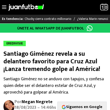
Chucky cierra contrato millonario
¿Valeria Marin renunc
Es tendencia:
Saltar
ÚNETE AL WHATSAPP DE JUANFUTBOL
LO ÚLTIMO
al
contenido
LIGA MX
EREDIVISIE
Santiago Giménez revela a su
RAYADOS
delantero favorito para Cruz Azul
PUMAS
¡Lanza tremendo golpe al América!
ATLANTE
Santiago Giménez no se anduvo con tapujos, y confiesa
quien debe ser el delantero estelar de Cruz Azul, y
SELECCIÓN MEXICANA
aprovechó para golpear al América.
Por
Megan Negrete
FUTBOL INTERNACIONAL
Síguenos en Google
18/08/2023 – 14:46hs