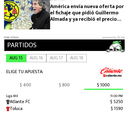
América envía nueva oferta por
el fichaje que pidió Guillermo
Almada y ya recibió el precio
final desde Argentina por
Campaz