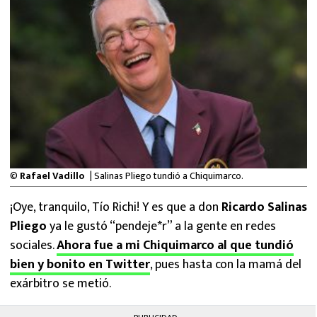
MEXICANOS EN EL EXTRANJERO
FUTBOL ESTUFA
FÓRMULA 1
BOXEO
LIGA MX
©
Rafael Vadillo
| Salinas Pliego tundió a Chiquimarco.
NFL
¡Oye, tranquilo, Tío Richi! Y es que a don
Ricardo Salinas
Pliego
ya le gustó “pendeje*r” a la gente en redes
sociales.
Ahora fue a mi Chiquimarco al que tundió
bien y bonito en Twitter
, pues hasta con la mamá del
exárbitro se metió.