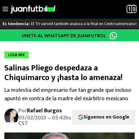
El Tri varonil también avanza a la final en Centroamericanos
Es tendencia:
Saltar
ÚNETE AL WHATSAPP DE JUANFUTBOL
LO ÚLTIMO
al
contenido
LIGA MX
LIGA MX
Salinas Pliego despedaza a
RAYADOS
Chiquimarco y ¡hasta lo amenaza!
PUMAS
La molestia del empresario fue tan grande que incluso
apuntó en contra de la madre del exárbitro mexicano
ATLANTE
Por
Rafael Burgos
SELECCIÓN MEXICANA
Síguenos en Google
05/02/2023 – 05:42hs
CST
FUTBOL INTERNACIONAL