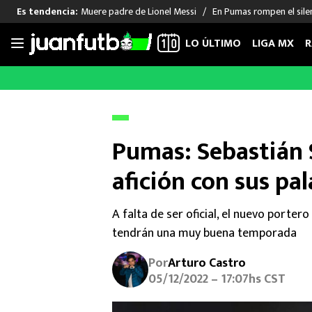
Muere padre de Lionel Messi
En Pumas rompen el sile
Es tendencia:
LO ÚLTIMO
LIGA MX
R
Saltar
al
LIGA MX
FUT INTERNACIONAL
MEXICAN
contenido
Las Noticias
Las Noticias
Las Noti
Club América
Selección Mexicana
Raúl Jim
Pumas: Sebastián S
Cruz Azul
Champions League
Memo O
afición con sus pa
Pumas
Europa League
Chino H
Rayados
Real Madrid
Edson Ál
Chivas de Guadalajara
Barcelona
Santiag
A falta de ser oficial, el nuevo portero
Atlante
Rodrigo
tendrán una muy buena temporada
Liga MX Femenil
Por
Arturo Castro
05/12/2022 – 17:07hs CST