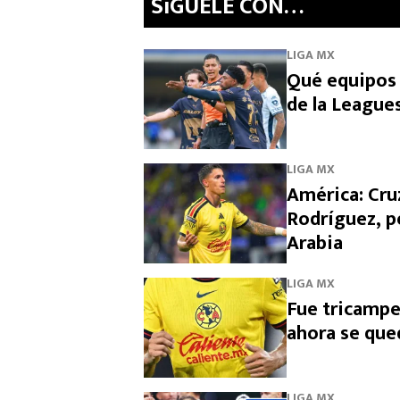
SíGUELE CON…
LIGA MX
Qué equipos 
de la League
LIGA MX
América: Cruz
Rodríguez, p
Arabia
LIGA MX
Fue tricampe
ahora se que
LIGA MX