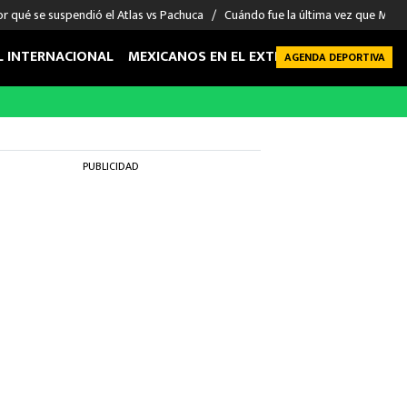
r qué se suspendió el Atlas vs Pachuca
Cuándo fue la última vez que Méxic
L INTERNACIONAL
MEXICANOS EN EL EXTRANJERO
FUTBOL 
AGENDA DEPORTIVA
PUBLICIDAD