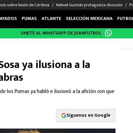
ncio sobre lesión de Córdova
Nahuel Guzmán protagoniza discusión
Po
AYADOS
PUMAS
ATLANTE
SELECCIÓN MEXICANA
FUTBO
ÚNETE AL WHATSAPP DE JUANFUTBOL
OS EN EL EXTRANJERO
FIGURAS
DEPORTES
cias
Keylor Navas
MMA UFC
énez
Chicharito Hernández
Fórmula 1
osa ya ilusiona a la
choa
Sergio Ramos
Boxeo
labras
uerta
Giorgos Giakoumakis
Béisbol
varez
André Jardine
NFL
o Giménez
NBA
 de los Pumas ya habló e ilusionó a la afición con que
 Huescas
Más deportes
Síguenos en Google