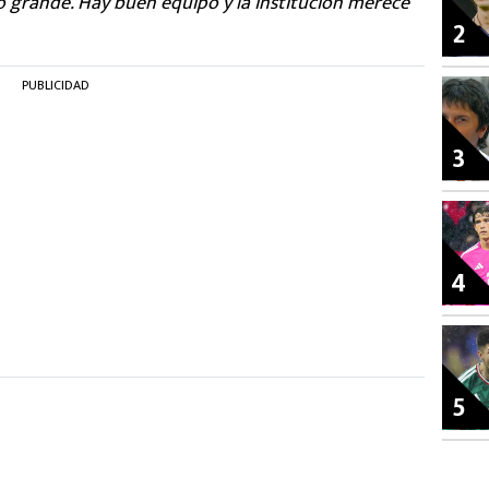
o grande. Hay buen equipo y la institución merece
2
PUBLICIDAD
3
4
5