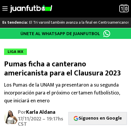
El Tri varonil también avanza a la final en Centroamericanos
Es tendencia:
Saltar
ÚNETE AL WHATSAPP DE JUANFUTBOL
LO ÚLTIMO
al
contenido
LIGA MX
LIGA MX
Pumas ficha a canterano
RAYADOS
americanista para el Clausura 2023
PUMAS
Los Pumas de la UNAM ya presentaron a su segunda
incorporación para el próximo certamen futbolístico,
ATLANTE
que iniciará en enero
SELECCIÓN MEXICANA
Por
Karla Aldana
Síguenos en Google
17/11/2022 – 19:17hs
FUTBOL INTERNACIONAL
CST