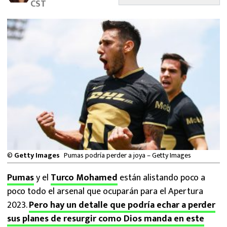
CST
MEXICANOS EN EL EXTRANJERO
FUTBOL ESTUFA
FÓRMULA 1
BOXEO
LIGA MX
NFL
©
Getty Images
Pumas podría perder a joya – Getty Images
Pumas
y el
Turco Mohamed
están alistando poco a
poco todo el arsenal que ocuparán para el Apertura
2023.
Pero hay un detalle que podría echar a perder
sus planes de resurgir como Dios manda en este