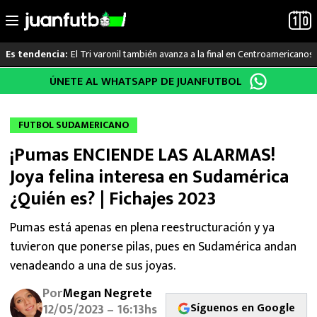
El Tri varonil también avanza a la final en Centroamericanos
Es tendencia:
Saltar
ÚNETE AL WHATSAPP DE JUANFUTBOL
LO ÚLTIMO
al
contenido
LIGA MX
FUTBOL SUDAMERICANO
¡Pumas ENCIENDE LAS ALARMAS!
RAYADOS
Joya felina interesa en Sudamérica
PUMAS
¿Quién es? | Fichajes 2023
ATLANTE
Pumas está apenas en plena reestructuración y ya
tuvieron que ponerse pilas, pues en Sudamérica andan
SELECCIÓN MEXICANA
venadeando a una de sus joyas.
Por
Megan Negrete
FUTBOL INTERNACIONAL
Síguenos en Google
12/05/2023 – 16:13hs