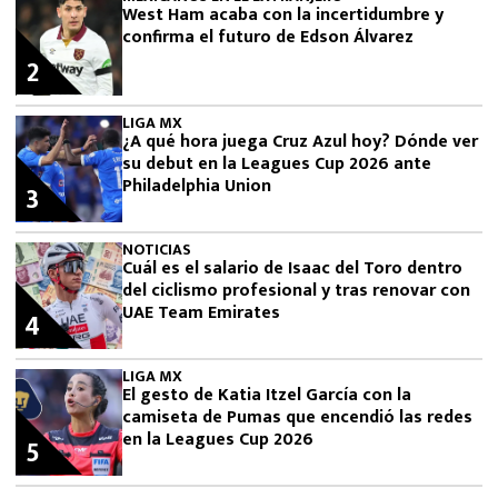
West Ham acaba con la incertidumbre y
confirma el futuro de Edson Álvarez
2
LIGA MX
¿A qué hora juega Cruz Azul hoy? Dónde ver
su debut en la Leagues Cup 2026 ante
Philadelphia Union
3
NOTICIAS
Cuál es el salario de Isaac del Toro dentro
del ciclismo profesional y tras renovar con
UAE Team Emirates
4
LIGA MX
El gesto de Katia Itzel García con la
camiseta de Pumas que encendió las redes
en la Leagues Cup 2026
5