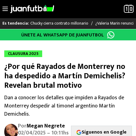
Chucky cierra contrato millonario
¿Valeria Marin renunc
Es tendencia:
Saltar
ÚNETE AL WHATSAPP DE JUANFUTBOL
LO ÚLTIMO
al
contenido
LIGA MX
CLAUSURA 2025
¿Por qué Rayados de Monterrey no
RAYADOS
ha despedido a Martín Demichelis?
PUMAS
Revelan brutal motivo
ATLANTE
Dan a conocer los detalles que impiden a Rayados de
Monterrey despedir al timonel argentino Martín
SELECCIÓN MEXICANA
Demichelis.
Por
Megan Negrete
FUTBOL INTERNACIONAL
Síguenos en Google
02/04/2025 – 10:11hs