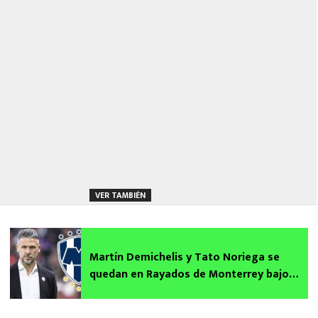
VER TAMBIÉN
Martín Demichelis y Tato Noriega se
quedan en Rayados de Monterrey bajo
estas condiciones