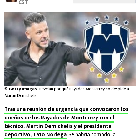
CST
MEXICANOS EN EL EXTRANJERO
FUTBOL ESTUFA
FÓRMULA 1
BOXEO
LIGA MX
NFL
©
Getty Images
Revelan por qué Rayados Monterrey no despide a
Martín Demichelis
Tras una reunión de urgencia que convocaron los
dueños de los Rayados de Monterrey con el
técnico, Martín Demichelis y el presidente
deportivo, Tato Noriega
. Se habría tomado la