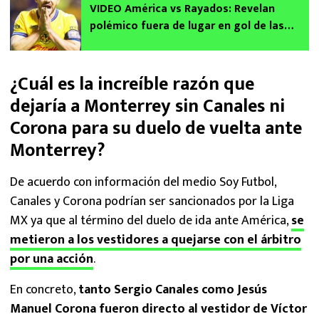
VIDEO América vs Rayados: Revelan
polémico fuera de lugar en gol de las
Águilas en la Final de Ida del Apertura
2024
¿Cuál es la increíble razón que
dejaría a Monterrey sin Canales ni
Corona para su duelo de vuelta ante
Monterrey?
De acuerdo con información del medio Soy Futbol,
Canales y Corona podrían ser sancionados por la Liga
MX ya que al término del duelo de ida ante América,
se
metieron a los vestidores a quejarse con el árbitro
por una acción
.
En concreto,
tanto Sergio Canales como Jesús
Manuel Corona fueron directo al vestidor de Víctor