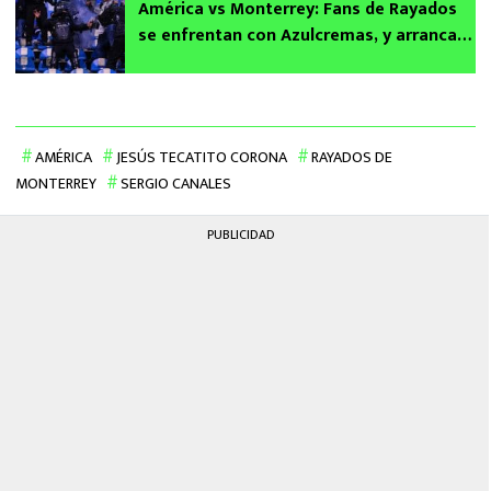
América vs Monterrey: Fans de Rayados
se enfrentan con Azulcremas, y arrancan
butacas del Estadio Cuauhtémoc
AMÉRICA
JESÚS TECATITO CORONA
RAYADOS DE
MONTERREY
SERGIO CANALES
PUBLICIDAD