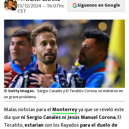
MEXICANOS EN EL EXTRANJERO
Síguenos en Google
13/12/2024 – 16:07hs
CST
FUTBOL ESTUFA
FÓRMULA 1
BOXEO
LIGA MX
NFL
©
Getty Images.
Sergio Canales y El Tecatito Corona, se metieron en
un grave problema.
Malas noticias para el
Monterrey
ya que se reveló este
día que
ni Sergio Canales ni Jesús Manuel Corona
, El
Tecatito,
estarían
con los Rayados
para el duelo de