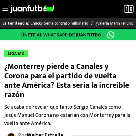
Chucky cierra contrato millonario
¿Valeria Marin renunc
Es tendencia:
Saltar
ÚNETE AL WHATSAPP DE JUANFUTBOL
LO ÚLTIMO
al
contenido
LIGA MX
LIGA MX
¿Monterrey pierde a Canales y
RAYADOS
Corona para el partido de vuelta
PUMAS
ante América? Esta sería la increíble
razón
ATLANTE
Se acaba de revelar que tanto Sergio Canales como
SELECCIÓN MEXICANA
Jesús Manuel Corona no estarían con Monterrey para la
vuelta ante América.
FUTBOL INTERNACIONAL
Por
Walter Estrella