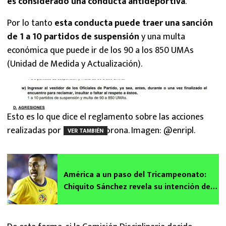
es considerado una conducta antideportiva
.
Por lo tanto
esta conducta puede traer una sanción
de 1 a 10 partidos de suspensión
y una multa
económica que puede ir de los 90 a los 850 UMAs
(Unidad de Medida y Actualización).
Esto es lo que dice el reglamento sobre las acciones
realizadas por Canales y Corona. Imagen: @enripl.
VER TAMBIÉN
América a un paso del Tricampeonato:
Chiquito Sánchez revela su intención de
irse previo a la Final ante Rayados de
Monterrey