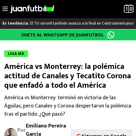
El Tri varonil también avanza a la final en Centroamericanos
Es tendencia:
Saltar
ÚNETE AL WHATSAPP DE JUANFUTBOL
LO ÚLTIMO
al
contenido
LIGA MX
LIGA MX
América vs Monterrey: la polémica
RAYADOS
actitud de Canales y Tecatito Corona
PUMAS
que enfadó a todo el América
ATLANTE
América vs Monterrey: terminó en victoria de las
Águilas, pero Canales y Corona despertaron la polémica
SELECCIÓN MEXICANA
tras el partido. ¿Qué pasó?
Emiliano Pereira
FUTBOL INTERNACIONAL
Por
Garcia