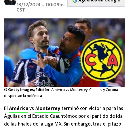
Síguenos en Google
MEXICANOS EN EL EXTRANJERO
13/12/2024 – 00:09hs
CST
FUTBOL ESTUFA
FÓRMULA 1
BOXEO
LIGA MX
NFL
©
Getty Images/Edición
América vs Monterrey: Canales y Corona
despiertan la polémica
El
América
vs
Monterrey
terminó con victoria para las
Águilas en el Estadio Cuauhtémoc por el partido de ida
de las finales de la Liga MX. Sin embargo, tras el pitazo