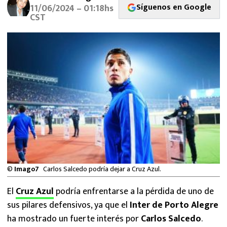
Síguenos en Google
MEXICANOS EN EL EXTRANJERO
11/06/2024 – 01:18hs
CST
FUTBOL ESTUFA
FÓRMULA 1
BOXEO
LIGA MX
NFL
©
Imago7
Carlos Salcedo podría dejar a Cruz Azul.
El
Cruz Azul
podría enfrentarse a la pérdida de uno de
sus pilares defensivos, ya que el
Inter de Porto Alegre
ha mostrado un fuerte interés por
Carlos Salcedo
.