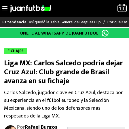
Así quedó la Tabla General de Leagues Cup
Por qué Katia
Es tendencia:
Saltar
ÚNETE AL WHATSAPP DE JUANFUTBOL
LO ÚLTIMO
al
contenido
LIGA MX
FICHAJES
Liga MX: Carlos Salcedo podría dejar
RAYADOS
Cruz Azul: Club grande de Brasil
PUMAS
avanza en su fichaje
ATLANTE
Carlos Salcedo, jugador clave en Cruz Azul, destaca por
su experiencia en el fútbol europeo y la Selección
SELECCIÓN MEXICANA
Mexicana, siendo uno de los defensores más
respetados de la Liga MX.
FUTBOL INTERNACIONAL
Por
Rafael Burgos