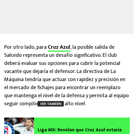
Por otro lado, para
Cruz Azul
, la posible salida de
Salcedo representa un desafío significativo. El club
deberá evaluar sus opciones para cubrir la potencial
vacante que dejaría el defensor. La directiva de La
Máquina tendría que actuar con rapidez y precisión en
el mercado de fichajes para encontrar un reemplazo
que mantenga el nivel de la defensa y permita al equipo
seguir compitiendo al más alto nivel.
VER TAMBIÉN
Liga MX: Revelan que Cruz Azul estaría