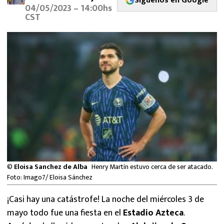
Síguenos en Google
MEXICANOS EN EL EXTRANJERO
04/05/2023 – 14:00hs
CST
FUTBOL ESTUFA
FÓRMULA 1
BOXEO
LIGA MX
NFL
©
Eloisa Sanchez de Alba
Henry Martín estuvo cerca de ser atacado.
Foto: Imago7/ Eloisa Sánchez
¡Casi hay una catástrofe! La noche del miércoles 3 de
mayo todo fue una fiesta en el
Estadio Azteca
.