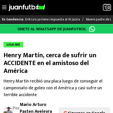
Erik Lira ya tiene respuesta al Al Jazira
Muere padre de Li
Es tendencia:
Saltar
ÚNETE AL WHATSAPP DE JUANFUTBOL
LO ÚLTIMO
al
contenido
LIGA MX
LIGA MX
Henry Martín, cerca de sufrir un
RAYADOS
ACCIDENTE en el amistoso del
PUMAS
América
ATLANTE
Henry Martín recibió una placa luego de conseguir el
campeonato de goleo con el América y casi sufre un
SELECCIÓN MEXICANA
terrible accidente
Mario Arturo
FUTBOL INTERNACIONAL
Por
Pasten Aveleyra