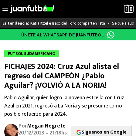
Katia Itzel e Isacc del Toro comparten lista
Se cuela audi
Es tendencia:
Saltar
ÚNETE AL WHATSAPP DE JUANFUTBOL
LO ÚLTIMO
al
contenido
LIGA MX
FUTBOL SUDAMERICANO
FICHAJES 2024: Cruz Azul alista el
RAYADOS
regreso del CAMPEÓN ¿Pablo
PUMAS
Aguilar? ¡VOLVIÓ A LA NORIA!
ATLANTE
Pablo Aguilar, quien logró la novena estrella con Cruz
Azul en 2021, regresó a La Noria y se presume como
SELECCIÓN MEXICANA
posible refuerzo para 2024.
Por
Megan Negrete
FUTBOL INTERNACIONAL
Síguenos en Google
20/12/2023 – 21:18hs