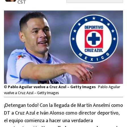
CST
MEXICANOS EN EL EXTRANJERO
FUTBOL ESTUFA
FÓRMULA 1
BOXEO
LIGA MX
NFL
©
Pablo Aguilar vuelve a Cruz Azul – Getty Images
Pablo Aguilar
vuelve a Cruz Azul – Getty Images
¡Detengan todo! Con la llegada de Martín Anselmi como
DT a Cruz Azul e Iván Alonso como director deportivo,
el equipo comienza a hacer una verdadera