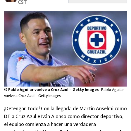
CST
MEXICANOS EN EL EXTRANJERO
FUTBOL ESTUFA
FÓRMULA 1
BOXEO
LIGA MX
NFL
©
Pablo Aguilar vuelve a Cruz Azul – Getty Images
Pablo Aguilar
vuelve a Cruz Azul – Getty Images
¡Detengan todo! Con la llegada de Martín Anselmi como
DT a Cruz Azul e Iván Alonso como director deportivo,
el equipo comienza a hacer una verdadera