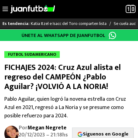
Katia Itzel e Isacc del Toro comparten lista
Se cuela audi
Es tendencia:
Saltar
ÚNETE AL WHATSAPP DE JUANFUTBOL
LO ÚLTIMO
al
contenido
LIGA MX
FUTBOL SUDAMERICANO
FICHAJES 2024: Cruz Azul alista el
RAYADOS
regreso del CAMPEÓN ¿Pablo
PUMAS
Aguilar? ¡VOLVIÓ A LA NORIA!
ATLANTE
Pablo Aguilar, quien logró la novena estrella con Cruz
Azul en 2021, regresó a La Noria y se presume como
SELECCIÓN MEXICANA
posible refuerzo para 2024.
Por
Megan Negrete
FUTBOL INTERNACIONAL
Síguenos en Google
20/12/2023 – 21:18hs