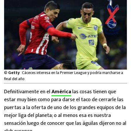
MEXICANOS EN EL EXTRANJERO
FUTBOL ESTUFA
FÓRMULA 1
BOXEO
LIGA MX
©
Getty
Cáceces interesa en la Premier League y podría marcharse a
NFL
final del año
Definitivamente en el
América
las cosas tienen que
estar muy bien como para darse el taco de cerrarle las
puertas a la oferta de uno de los grandes equipos de la
mejor liga del planeta; o al menos esa es nuestra
sensación luego de conocer que las águilas dijeron no al