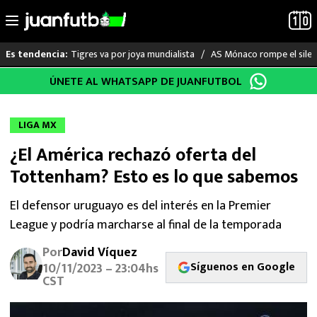
Tigres va por joya mundialista
AS Mónaco rompe el silenc
Es tendencia:
Saltar
ÚNETE AL WHATSAPP DE JUANFUTBOL
LO ÚLTIMO
al
contenido
LIGA MX
LIGA MX
¿El América rechazó oferta del
RAYADOS
Tottenham? Esto es lo que sabemos
PUMAS
El defensor uruguayo es del interés en la Premier
League y podría marcharse al final de la temporada
ATLANTE
Por
David Víquez
SELECCIÓN MEXICANA
Síguenos en Google
10/11/2023 – 23:04hs
CST
FUTBOL INTERNACIONAL