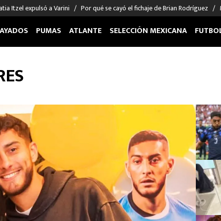
tia Itzel expulsó a Varini
Por qué se cayó el fichaje de Brian Rodríguez
AYADOS
PUMAS
ATLANTE
SELECCIÓN MEXICANA
FUTBO
OS EN EL EXTRANJERO
FIGURAS
DEPORTES
RES
cias
Keylor Navas
MMA UFC
énez
Chicharito Hernández
Fórmula 1
choa
Sergio Ramos
Boxeo
uerta
Giorgos Giakoumakis
Béisbol
varez
André Jardine
NFL
o Giménez
NBA
 Huescas
Más deportes