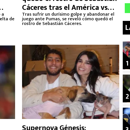
Cáceres tras el América vs
 a
Pumas
Tras sufrir un durísimo golpe y abandonar el
elta de
juego ante Pumas, se reveló cómo quedó el
rostro de Sebastián Cáceres.
L
1
2
Supernova Génesis:
3