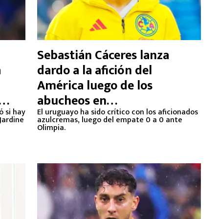
Sebastián Cáceres lanza
a
dardo a la afición del
América luego de los
abucheos en
ó si hay
Concachampions 2026
El uruguayo ha sido crítico con los aficionados
Jardine
azulcremas, luego del empate 0 a 0 ante
Olimpia.