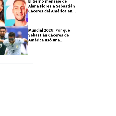
El tierno mensaje de
Alana Flores a Sebastián
Cáceres del América en
su debut con Uruguay en
el Mundial 2026
Mundial 2026: Por qué
Sebastián Cáceres de
América usó una
máscara protectora en
el partido Arabia Saudita
vs Uruguay