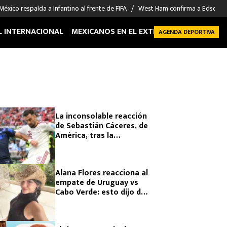
México respalda a Infantino al frente de FIFA
West Ham confirma a Edson Á
L INTERNACIONAL
MEXICANOS EN EL EXTRANJERO
FUTBOL 
AGENDA DEPORTIVA
La inconsolable reacción
de Sebastián Cáceres, de
América, tras la
eliminación de Uruguay
del Mundial 2026
Alana Flores reacciona al
empate de Uruguay vs
Cabo Verde: esto dijo de
su novio Sebastián
Cáceres