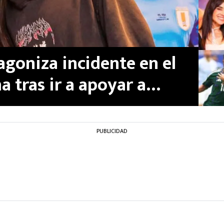
agoniza incidente en el
 tras ir a apoyar a
s
PUBLICIDAD