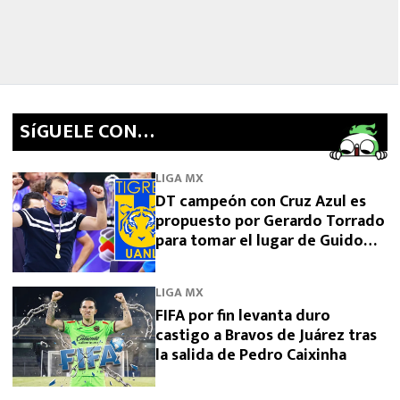
SíGUELE CON…
LIGA MX
DT campeón con Cruz Azul es
propuesto por Gerardo Torrado
para tomar el lugar de Guido
Pizarro en Tigres
LIGA MX
FIFA por fin levanta duro
castigo a Bravos de Juárez tras
la salida de Pedro Caixinha