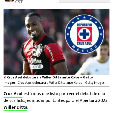
CST
MEXICANOS EN EL EXTRANJERO
FUTBOL ESTUFA
FÓRMULA 1
BOXEO
LIGA MX
NFL
©
Cruz Azul debutará a Willer Ditta ante Xolos – Getty
Images
Cruz Azul debutará a Willer Ditta ante Xolos – Getty Images
Cruz Azul
está más que listo para ver el debut de uno
de sus fichajes más importantes para el Apertura 2023:
Willer Ditta
.