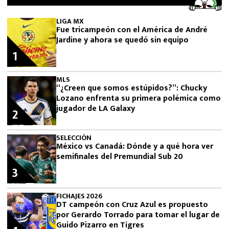
LIGA MX
Fue tricampeón con el América de André
Jardine y ahora se quedó sin equipo
1
MLS
“¿Creen que somos estúpidos?”: Chucky
Lozano enfrenta su primera polémica como
jugador de LA Galaxy
2
SELECCIÓN
México vs Canadá: Dónde y a qué hora ver
semifinales del Premundial Sub 20
3
FICHAJES 2026
DT campeón con Cruz Azul es propuesto
por Gerardo Torrado para tomar el lugar de
Guido Pizarro en Tigres