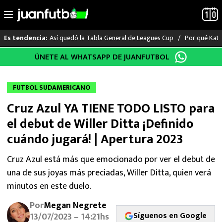
Así quedó la Tabla General de Leagues Cup
Por qué Katia
Es tendencia:
Saltar
ÚNETE AL WHATSAPP DE JUANFUTBOL
LO ÚLTIMO
al
contenido
LIGA MX
FUTBOL SUDAMERICANO
Cruz Azul YA TIENE TODO LISTO para
RAYADOS
el debut de Willer Ditta ¡Definido
PUMAS
cuándo jugará! | Apertura 2023
ATLANTE
Cruz Azul está más que emocionado por ver el debut de
una de sus joyas más preciadas, Willer Ditta, quien verá
SELECCIÓN MEXICANA
minutos en este duelo.
Por
Megan Negrete
FUTBOL INTERNACIONAL
Síguenos en Google
13/07/2023 – 14:21hs