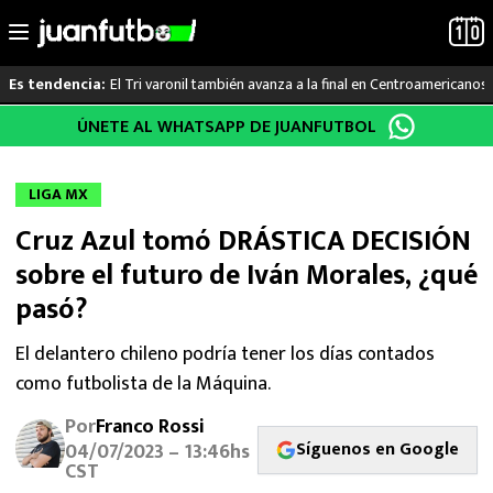
El Tri varonil también avanza a la final en Centroamericanos
Es tendencia:
Saltar
ÚNETE AL WHATSAPP DE JUANFUTBOL
LO ÚLTIMO
al
contenido
LIGA MX
LIGA MX
Cruz Azul tomó DRÁSTICA DECISIÓN
RAYADOS
sobre el futuro de Iván Morales, ¿qué
PUMAS
pasó?
ATLANTE
El delantero chileno podría tener los días contados
como futbolista de la Máquina.
SELECCIÓN MEXICANA
Por
Franco Rossi
Síguenos en Google
04/07/2023 – 13:46hs
FUTBOL INTERNACIONAL
CST